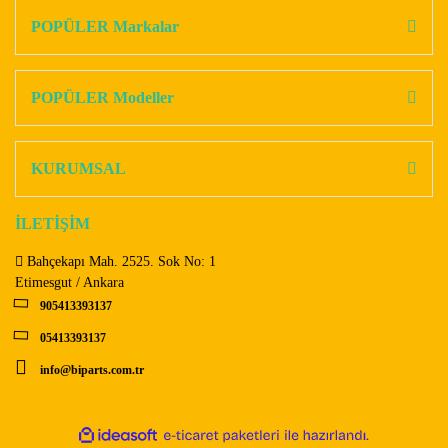
Görüş ve önerileriniz için teşekkür ederiz.
POPÜLER Markalar
Yorum Yaz
Ürün resmi kalitesiz, bozuk veya görüntülenemiyor.
Ürün açıklamasında eksik bilgiler bulunuyor.
POPÜLER Modeller
Ürün bilgilerinde hatalar bulunuyor.
Ürün fiyatı diğer sitelerden daha pahalı.
KURUMSAL
Bu ürüne benzer farklı alternatifler olmalı.
İLETİŞİM
Bahçekapı Mah. 2525. Sok No: 1
Etimesgut / Ankara
905413393137
Gönder
05413393137
info@biparts.com.tr
ile
ideasoft
e-