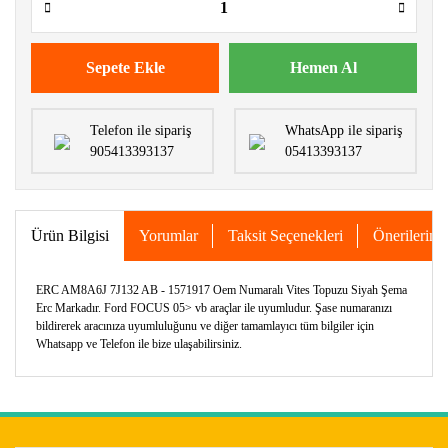
Sepete Ekle
Hemen Al
Telefon ile sipariş
WhatsApp ile sipariş
905413393137
05413393137
Ürün Bilgisi
Yorumlar
Taksit Seçenekleri
Önerileriniz
ERC AM8A6J 7J132 AB - 1571917 Oem Numaralı Vites Topuzu Siyah Şema
Erc Markadır. Ford FOCUS 05> vb araçlar ile uyumludur. Şase numaranızı
bildirerek aracınıza uyumluluğunu ve diğer tamamlayıcı tüm bilgiler için
Whatsapp ve Telefon ile bize ulaşabilirsiniz.
Bu ürünün fiyat bilgisi, resim, ürün açıklamalarında ve diğer
konularda yetersiz gördüğünüz noktaları öneri formunu
Bu ürüne ilk yorumu siz yapın!
kullanarak tarafımıza iletebilirsiniz.