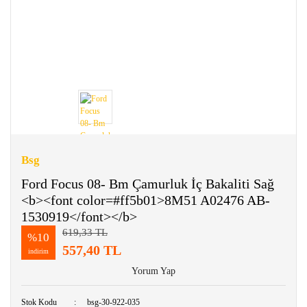
Bsg
Ford Focus 08- Bm Çamurluk İç Bakaliti Sağ
<b><font color=#ff5b01>8M51 A02476 AB-
1530919</font></b>
619,33 TL
%10
557,40 TL
indirim
Yorum Yap
Stok Kodu
bsg-30-922-035