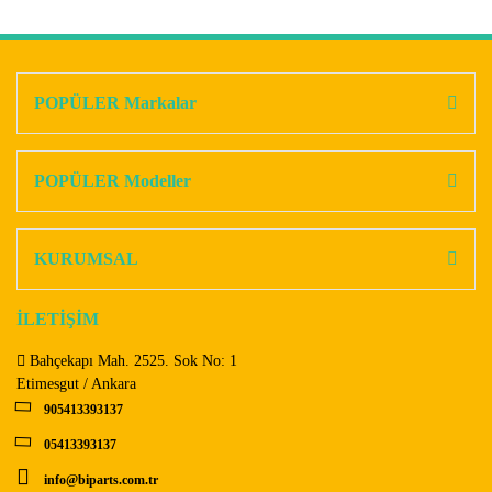
Bu ürünün fiyat bilgisi, resim, ürün açıklamalarında ve diğer
konularda yetersiz gördüğünüz noktaları öneri formunu
Bu ürüne ilk yorumu siz yapın!
kullanarak tarafımıza iletebilirsiniz.
Görüş ve önerileriniz için teşekkür ederiz.
POPÜLER Markalar
Yorum Yaz
Ürün resmi kalitesiz, bozuk veya görüntülenemiyor.
Ürün açıklamasında eksik bilgiler bulunuyor.
POPÜLER Modeller
Ürün bilgilerinde hatalar bulunuyor.
Ürün fiyatı diğer sitelerden daha pahalı.
KURUMSAL
Bu ürüne benzer farklı alternatifler olmalı.
İLETİŞİM
Bahçekapı Mah. 2525. Sok No: 1
Etimesgut / Ankara
905413393137
Gönder
05413393137
info@biparts.com.tr