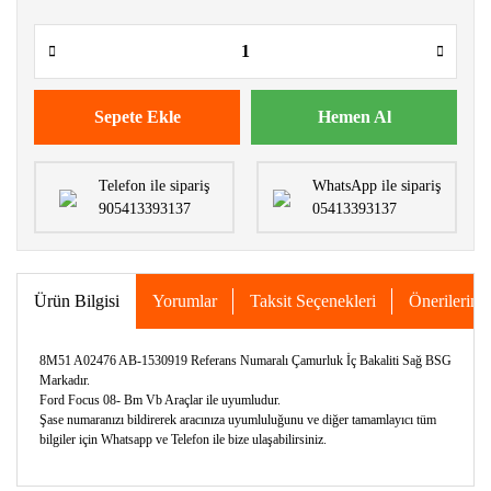
Sepete Ekle
Hemen Al
Telefon ile sipariş
WhatsApp ile sipariş
905413393137
05413393137
Ürün Bilgisi
Yorumlar
Taksit Seçenekleri
Önerileriniz
8M51 A02476 AB-1530919 Referans Numaralı Çamurluk İç Bakaliti Sağ BSG
Markadır.
Ford Focus 08- Bm Vb Araçlar ile uyumludur.
Şase numaranızı bildirerek aracınıza uyumluluğunu ve diğer tamamlayıcı tüm
bilgiler için Whatsapp ve Telefon ile bize ulaşabilirsiniz.