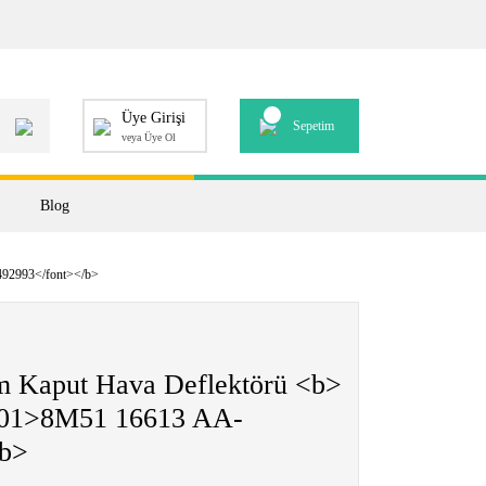
Üye Girişi
Sepetim
veya Üye Ol
Blog
492993</font></b>
m Kaput Hava Deflektörü <b>
5b01>8M51 16613 AA-
/b>