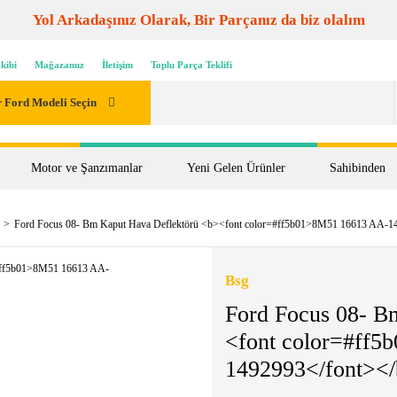
Yol Arkadaşınız Olarak, Bir Parçanız da biz olalım
kibi
Mağazamız
İletişim
Toplu Parça Teklifi
 Ford Modeli Seçin
Motor ve Şanzımanlar
Yeni Gelen Ürünler
Sahibinden
Ford Focus 08- Bm Kaput Hava Deflektörü <b><font color=#ff5b01>8M51 16613 AA-1
Bsg
Ford Focus 08- B
<font color=#ff
1492993</font><