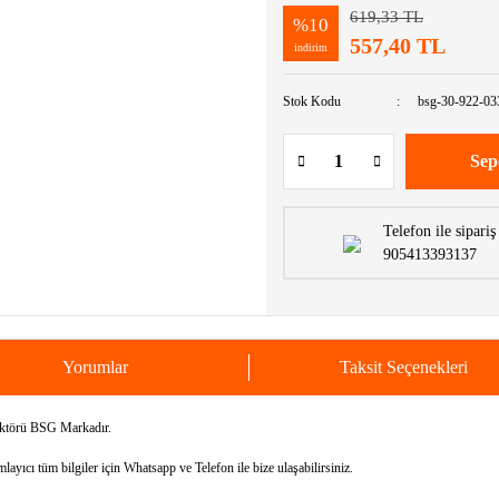
619,33 TL
%10
557,40 TL
indirim
Stok Kodu
bsg-30-922-03
Sep
Telefon ile sipariş
905413393137
Yorumlar
Taksit Seçenekleri
ktörü BSG Markadır.
yıcı tüm bilgiler için Whatsapp ve Telefon ile bize ulaşabilirsiniz.