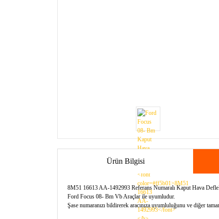
Ürün Bilgisi
8M51 16613 AA-1492993 Referans Numaralı Kaput Hava Defle
Ford Focus 08- Bm Vb Araçlar ile uyumludur.
Şase numaranızı bildirerek aracınıza uyumluluğunu ve diğer tamamla