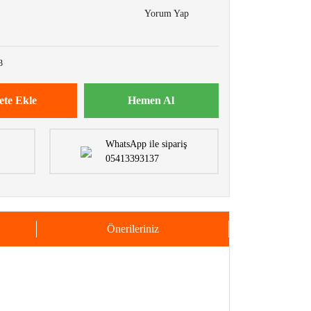
Yorum Yap
3
ete Ekle
Hemen Al
WhatsApp ile sipariş
05413393137
Önerileriniz