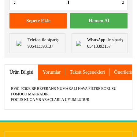
Sepete Ekle
Hemen Al
Telefon ile sipariş
WhatsApp ile sipariş
905413393137
05413393137
Ürün Bilgisi
Yorumlar
Taksit Seçenekleri
Önerileriniz
BV61 9C623 BF REFERANS NUMARALI HAVA FİLTRE BORUSU
FOMOCO MARKADIR.
FOCUS KUGA VB ARAÇLARLA UYUMLUDUR.
Bu ürünün fiyat bilgisi, resim, ürün açıklamalarında ve diğer
konularda yetersiz gördüğünüz noktaları öneri formunu
Bu ürüne ilk yorumu siz yapın!
kullanarak tarafımıza iletebilirsiniz.
Görüş ve önerileriniz için teşekkür ederiz.