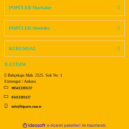
Görüş ve önerileriniz için teşekkür ederiz.
POPÜLER Markalar
Yorum Yaz
Ürün resmi kalitesiz, bozuk veya görüntülenemiyor.
Ürün açıklamasında eksik bilgiler bulunuyor.
POPÜLER Modeller
Ürün bilgilerinde hatalar bulunuyor.
Ürün fiyatı diğer sitelerden daha pahalı.
KURUMSAL
Bu ürüne benzer farklı alternatifler olmalı.
İLETİŞİM
Bahçekapı Mah. 2525. Sok No: 1
Etimesgut / Ankara
905413393137
Gönder
05413393137
info@biparts.com.tr
ile
ideasoft
e-