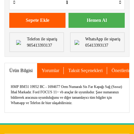
Sepete Ekle
Hemen Al
Telefon ile sipariş
WhatsApp ile sipariş
905413393137
05413393137
Ürün Bilgisi
Yorumlar
Taksit Seçenekleri
Önerileriniz
HMP BM51 19952 BC - 1694677 Oem Numaralı Sis Far Kapağı Sağ (Sıssız)
İthal Markadır. Ford FOCUS 11> vb araçlar ile uyumludur. Şase numaranızı
bildirerek aracınıza uyumluluğunu ve diğer tamamlayıcı tüm bilgiler için
Whatsapp ve Telefon ile bize ulaşabilirsiniz.
Bu ürünün fiyat bilgisi, resim, ürün açıklamalarında ve diğer
konularda yetersiz gördüğünüz noktaları öneri formunu
Bu ürüne ilk yorumu siz yapın!
kullanarak tarafımıza iletebilirsiniz.