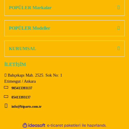
Görüş ve önerileriniz için teşekkür ederiz.
POPÜLER Markalar
Yorum Yaz
Ürün resmi kalitesiz, bozuk veya görüntülenemiyor.
Ürün açıklamasında eksik bilgiler bulunuyor.
POPÜLER Modeller
Ürün bilgilerinde hatalar bulunuyor.
Ürün fiyatı diğer sitelerden daha pahalı.
KURUMSAL
Bu ürüne benzer farklı alternatifler olmalı.
İLETİŞİM
Bahçekapı Mah. 2525. Sok No: 1
Etimesgut / Ankara
905413393137
Gönder
05413393137
info@biparts.com.tr
ile
ideasoft
e-