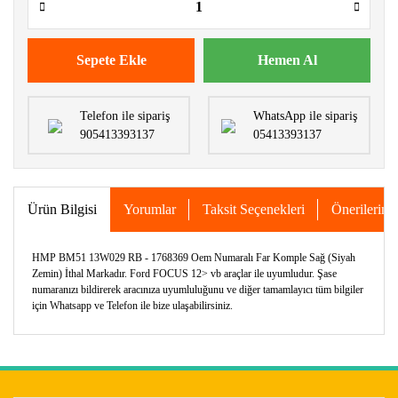
Sepete Ekle
Hemen Al
Telefon ile sipariş
WhatsApp ile sipariş
905413393137
05413393137
Ürün Bilgisi
Yorumlar
Taksit Seçenekleri
Önerileriniz
HMP BM51 13W029 RB - 1768369 Oem Numaralı Far Komple Sağ (Siyah
Zemin) İthal Markadır. Ford FOCUS 12> vb araçlar ile uyumludur. Şase
numaranızı bildirerek aracınıza uyumluluğunu ve diğer tamamlayıcı tüm bilgiler
için Whatsapp ve Telefon ile bize ulaşabilirsiniz.
Bu ürünün fiyat bilgisi, resim, ürün açıklamalarında ve diğer
konularda yetersiz gördüğünüz noktaları öneri formunu
Bu ürüne ilk yorumu siz yapın!
kullanarak tarafımıza iletebilirsiniz.