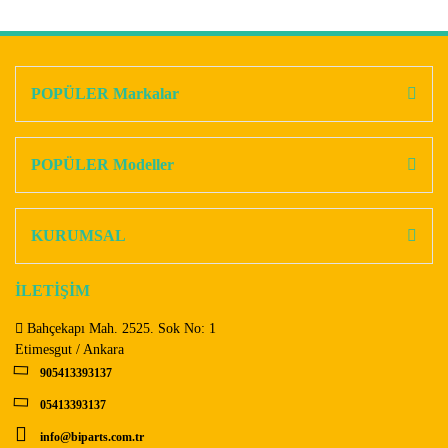
Bu ürünün fiyat bilgisi, resim, ürün açıklamalarında ve diğer
konularda yetersiz gördüğünüz noktaları öneri formunu
Bu ürüne ilk yorumu siz yapın!
kullanarak tarafımıza iletebilirsiniz.
Görüş ve önerileriniz için teşekkür ederiz.
POPÜLER Markalar
Yorum Yaz
Ürün resmi kalitesiz, bozuk veya görüntülenemiyor.
Ürün açıklamasında eksik bilgiler bulunuyor.
POPÜLER Modeller
Ürün bilgilerinde hatalar bulunuyor.
Ürün fiyatı diğer sitelerden daha pahalı.
KURUMSAL
Bu ürüne benzer farklı alternatifler olmalı.
İLETİŞİM
Bahçekapı Mah. 2525. Sok No: 1
Etimesgut / Ankara
905413393137
Gönder
05413393137
info@biparts.com.tr