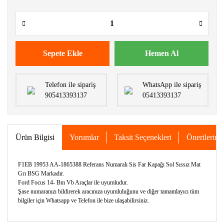
Sepete Ekle
Hemen Al
Telefon ile sipariş
WhatsApp ile sipariş
905413393137
05413393137
Ürün Bilgisi
Yorumlar
Taksit Seçenekleri
Önerileriniz
F1EB 19953 AA-1865388 Referans Numaralı Sis Far Kapağı Sol Sıssız Mat
Grı BSG Markadır.
Ford Focus 14- Bm Vb Araçlar ile uyumludur.
Şase numaranızı bildirerek aracınıza uyumluluğunu ve diğer tamamlayıcı tüm
bilgiler için Whatsapp ve Telefon ile bize ulaşabilirsiniz.