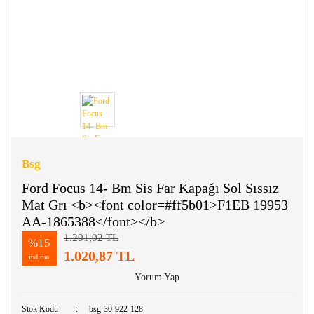
Bsg
Ford Focus 14- Bm Sis Far Kapağı Sol Sıssız
Mat Grı <b><font color=#ff5b01>F1EB 19953
AA-1865388</font></b>
1.201,02 TL
%15
1.020,87 TL
indirim
Yorum Yap
Stok Kodu
bsg-30-922-128