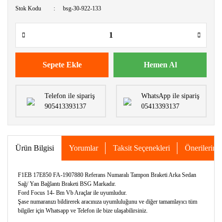
Stok Kodu
bsg-30-922-133
Sepete Ekle
Hemen Al
Telefon ile sipariş
WhatsApp ile sipariş
905413393137
05413393137
Ürün Bilgisi
Yorumlar
Taksit Seçenekleri
Önerileriniz
F1EB 17E850 FA-1907880 Referans Numaralı Tampon Braketi Arka Sedan
Sağ/ Yan Bağlantı Braketi BSG Markadır.
Ford Focus 14- Bm Vb Araçlar ile uyumludur.
Şase numaranızı bildirerek aracınıza uyumluluğunu ve diğer tamamlayıcı tüm
bilgiler için Whatsapp ve Telefon ile bize ulaşabilirsiniz.