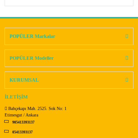
Bu ürünün fiyat bilgisi, resim, ürün açıklamalarında ve diğer
konularda yetersiz gördüğünüz noktaları öneri formunu
Bu ürüne ilk yorumu siz yapın!
kullanarak tarafımıza iletebilirsiniz.
Görüş ve önerileriniz için teşekkür ederiz.
POPÜLER Markalar
Yorum Yaz
Ürün resmi kalitesiz, bozuk veya görüntülenemiyor.
Ürün açıklamasında eksik bilgiler bulunuyor.
POPÜLER Modeller
Ürün bilgilerinde hatalar bulunuyor.
Ürün fiyatı diğer sitelerden daha pahalı.
KURUMSAL
Bu ürüne benzer farklı alternatifler olmalı.
İLETİŞİM
Bahçekapı Mah. 2525. Sok No: 1
Etimesgut / Ankara
905413393137
Gönder
05413393137