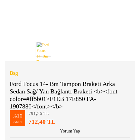
Bsg
Ford Focus 14- Bm Tampon Braketi Arka
Sedan Sağ/ Yan Bağlantı Braketi <b><font
color=#ff5b01>F1EB 17E850 FA-
1907880</font></b>
791,56 TL
%10
712,40 TL
indirim
Yorum Yap