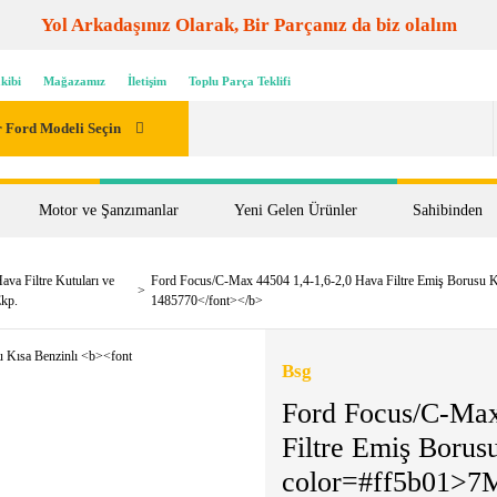
Yol Arkadaşınız Olarak, Bir Parçanız da biz olalım
kibi
Mağazamız
İletişim
Toplu Parça Teklifi
 Ford Modeli Seçin
Motor ve Şanzımanlar
Yeni Gelen Ürünler
Sahibinden
ava Filtre Kutuları ve
Ford Focus/C-Max 44504 1,4-1,6-2,0 Hava Filtre Emiş Borusu
kp.
1485770</font></b>
Bsg
Ford Focus/C-Max
Filtre Emiş Borus
color=#ff5b01>7