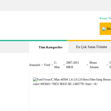
Kargo Ta
Bir
En Çok Satan Ürünler
Tüm Kategoriler
C-
2007-2011
Motor
H
Anasayfa
Ford
Max
MKII
Aksamı
E