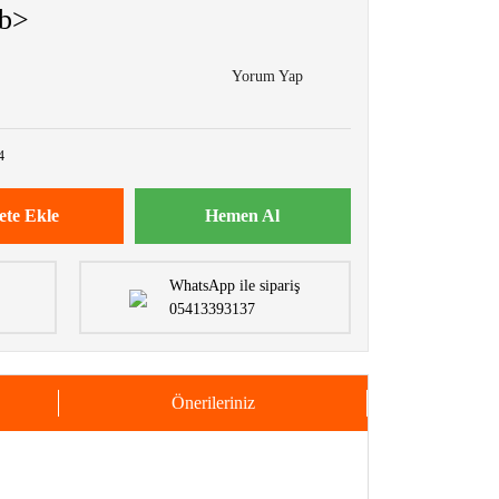
/b>
Yorum Yap
4
ete Ekle
Hemen Al
WhatsApp ile sipariş
05413393137
Önerileriniz