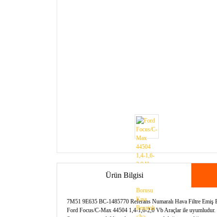
Ürün Bilgisi
7M51 9E635 BC-1485770 Referans Numaralı Hava Filtre Emiş B
Ford Focus/C-Max 44504 1,4-1,6-2,0 Vb Araçlar ile uyumludur.