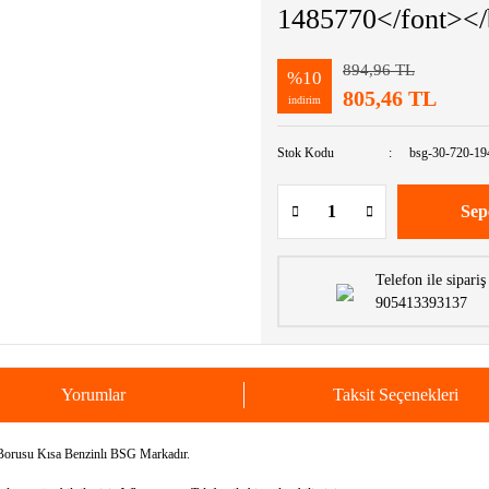
1485770</font><
894,96 TL
%10
805,46 TL
indirim
Stok Kodu
bsg-30-720-19
Sep
Telefon ile sipariş
905413393137
Yorumlar
Taksit Seçenekleri
orusu Kısa Benzinlı BSG Markadır.