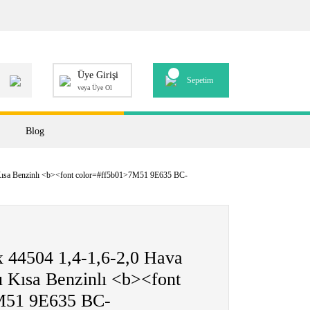
Üye Girişi
Sepetim
veya Üye Ol
Blog
 Kısa Benzinlı <b><font color=#ff5b01>7M51 9E635 BC-
 44504 1,4-1,6-2,0 Hava
u Kısa Benzinlı <b><font
M51 9E635 BC-