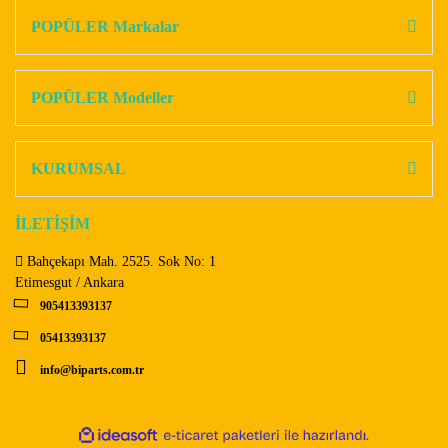
Görüş ve önerileriniz için teşekkür ederiz.
POPÜLER Markalar
Yorum Yaz
Ürün resmi kalitesiz, bozuk veya görüntülenemiyor.
Ürün açıklamasında eksik bilgiler bulunuyor.
POPÜLER Modeller
Ürün bilgilerinde hatalar bulunuyor.
Ürün fiyatı diğer sitelerden daha pahalı.
KURUMSAL
Bu ürüne benzer farklı alternatifler olmalı.
İLETİŞİM
Bahçekapı Mah. 2525. Sok No: 1
Etimesgut / Ankara
905413393137
Gönder
05413393137
info@biparts.com.tr
ile
ideasoft
e-