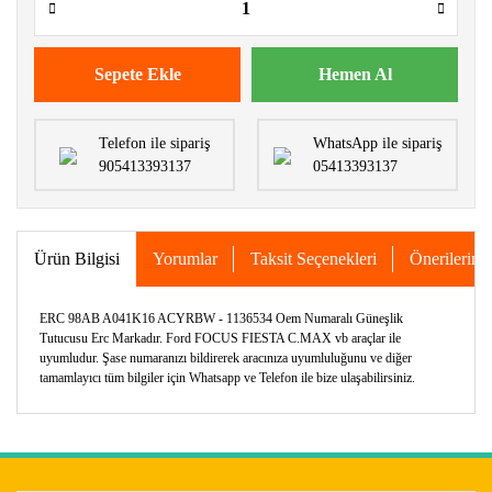
Sepete Ekle
Hemen Al
Telefon ile sipariş
WhatsApp ile sipariş
905413393137
05413393137
Ürün Bilgisi
Yorumlar
Taksit Seçenekleri
Önerileriniz
ERC 98AB A041K16 ACYRBW - 1136534 Oem Numaralı Güneşlik
Tutucusu Erc Markadır. Ford FOCUS FIESTA C.MAX vb araçlar ile
uyumludur. Şase numaranızı bildirerek aracınıza uyumluluğunu ve diğer
tamamlayıcı tüm bilgiler için Whatsapp ve Telefon ile bize ulaşabilirsiniz.
Bu ürünün fiyat bilgisi, resim, ürün açıklamalarında ve diğer
konularda yetersiz gördüğünüz noktaları öneri formunu
Bu ürüne ilk yorumu siz yapın!
kullanarak tarafımıza iletebilirsiniz.