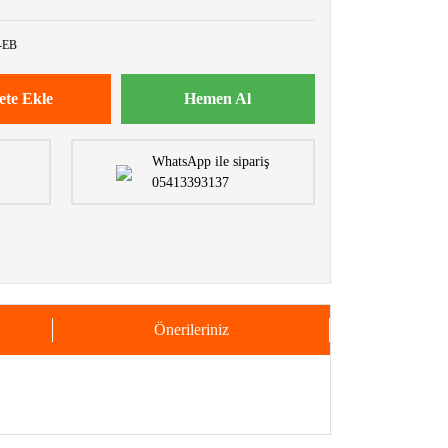
-EB
ete Ekle
Hemen Al
WhatsApp ile sipariş
05413393137
Önerileriniz