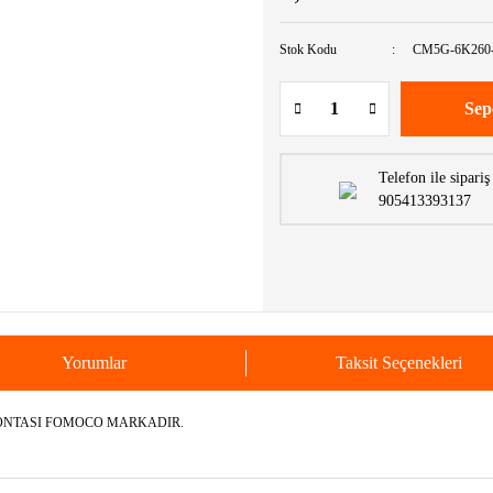
Stok Kodu
CM5G-6K260
Sep
Telefon ile sipariş
905413393137
Yorumlar
Taksit Seçenekleri
CONTASI FOMOCO MARKADIR.