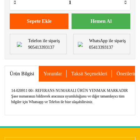
Sepete Ekle
Hemen Al
Telefon ile sipariş
WhatsApp ile sipariş
905413393137
05413393137
Ürün Bilgisi
Yorumlar
Taksit Seçenekleri
Önerileriniz
14-020911 00/- REFERANS NUMARALI ÜRÜN YENMAK MARKADIR
Şase numaranızı bildirerek aracınıza uyumluluğunu ve diğer tamamlayıcı tüm
bilgiler için Whatsapp ve Telefon ile bize ulaşabilirsiniz.
Bu ürünün fiyat bilgisi, resim, ürün açıklamalarında ve diğer
konularda yetersiz gördüğünüz noktaları öneri formunu
Bu ürüne ilk yorumu siz yapın!
kullanarak tarafımıza iletebilirsiniz.