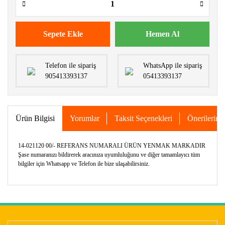
Sepete Ekle
Hemen Al
Telefon ile sipariş
WhatsApp ile sipariş
905413393137
05413393137
Ürün Bilgisi
Yorumlar
Taksit Seçenekleri
Önerileriniz
14-021120 00/- REFERANS NUMARALI ÜRÜN YENMAK MARKADIR
Şase numaranızı bildirerek aracınıza uyumluluğunu ve diğer tamamlayıcı tüm
bilgiler için Whatsapp ve Telefon ile bize ulaşabilirsiniz.
Bu ürünün fiyat bilgisi, resim, ürün açıklamalarında ve diğer
konularda yetersiz gördüğünüz noktaları öneri formunu
Bu ürüne ilk yorumu siz yapın!
kullanarak tarafımıza iletebilirsiniz.