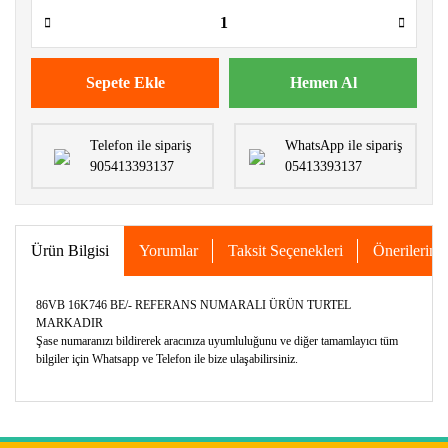
Sepete Ekle
Hemen Al
Telefon ile sipariş
WhatsApp ile sipariş
905413393137
05413393137
Ürün Bilgisi
Yorumlar
Taksit Seçenekleri
Önerileriniz
86VB 16K746 BE/- REFERANS NUMARALI ÜRÜN TURTEL
MARKADIR
Şase numaranızı bildirerek aracınıza uyumluluğunu ve diğer tamamlayıcı tüm
bilgiler için Whatsapp ve Telefon ile bize ulaşabilirsiniz.
Bu ürünün fiyat bilgisi, resim, ürün açıklamalarında ve diğer