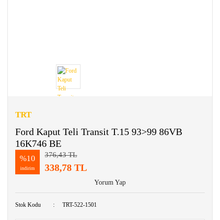
TRT
Ford Kaput Teli Transit T.15 93>99 86VB
16K746 BE
376,43 TL
%10
338,78 TL
indirim
Yorum Yap
Stok Kodu
TRT-522-1501