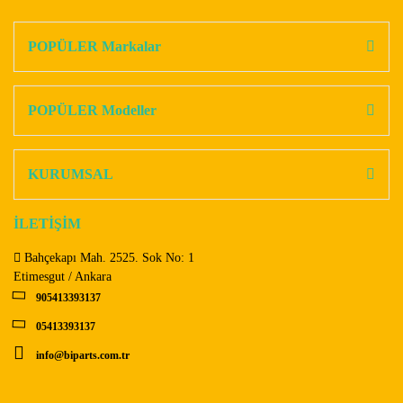
konularda yetersiz gördüğünüz noktaları öneri formunu
Bu ürüne ilk yorumu siz yapın!
kullanarak tarafımıza iletebilirsiniz.
Görüş ve önerileriniz için teşekkür ederiz.
POPÜLER Markalar
Yorum Yaz
Ürün resmi kalitesiz, bozuk veya görüntülenemiyor.
Ürün açıklamasında eksik bilgiler bulunuyor.
POPÜLER Modeller
Ürün bilgilerinde hatalar bulunuyor.
Ürün fiyatı diğer sitelerden daha pahalı.
KURUMSAL
Bu ürüne benzer farklı alternatifler olmalı.
İLETİŞİM
Bahçekapı Mah. 2525. Sok No: 1
Etimesgut / Ankara
905413393137
Gönder
05413393137
info@biparts.com.tr