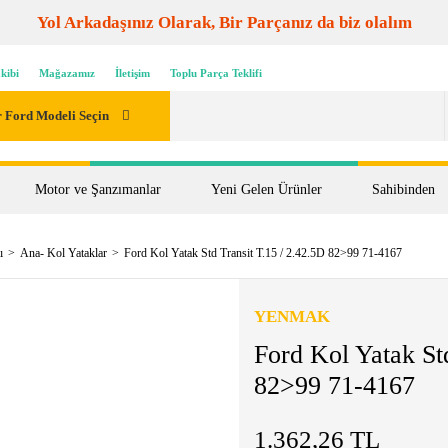
Yol Arkadaşınız Olarak, Bir Parçanız da biz olalım
kibi
Mağazamız
İletişim
Toplu Parça Teklifi
 Ford Modeli Seçin
Motor ve Şanzımanlar
Yeni Gelen Ürünler
Sahibinden
ı
Ana- Kol Yataklar
Ford Kol Yatak Std Transit T.15 / 2.42.5D 82>99 71-4167
YENMAK
Ford Kol Yatak St
82>99 71-4167
1.362,26 TL