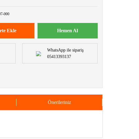
7-000
ete Ekle
Hemen Al
WhatsApp ile sipariş
05413393137
Önerileriniz