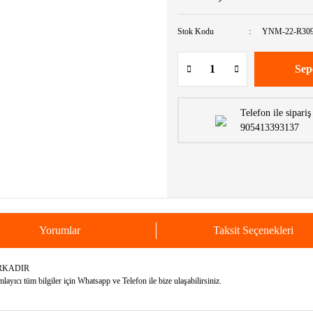
Stok Kodu
YNM-22-R309
Sep
Telefon ile sipariş
905413393137
Yorumlar
Taksit Seçenekleri
RKADIR
yıcı tüm bilgiler için Whatsapp ve Telefon ile bize ulaşabilirsiniz.