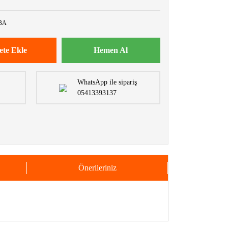
BA
ete Ekle
Hemen Al
WhatsApp ile sipariş
05413393137
Önerileriniz