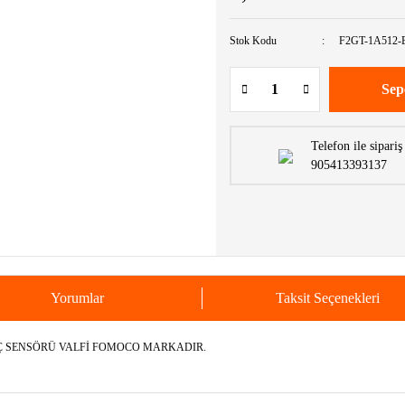
Stok Kodu
F2GT-1A512-
Sep
Telefon ile sipariş
905413393137
Yorumlar
Taksit Seçenekleri
NÇ SENSÖRÜ VALFİ FOMOCO MARKADIR.