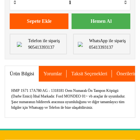
Sepete Ekle
Hemen Al
Telefon ile sipariş
WhatsApp ile sipariş
905413393137
05413393137
Ürün Bilgisi
Yorumlar
Taksit Seçenekleri
Önerileriniz
HMP 1S71 17A780 AG - 1318181 Oem Numaralı Ön Tampon Köpügü
(Darbe Emici) İthal Markadır. Ford MONDEO 01> vb araçlar ile uyumludur.
Şase numaranızı bildirerek aracınıza uyumluluğunu ve diğer tamamlayıcı tüm
bilgiler için Whatsapp ve Telefon ile bize ulaşabilirsiniz.
Bu ürünün fiyat bilgisi, resim, ürün açıklamalarında ve diğer
konularda yetersiz gördüğünüz noktaları öneri formunu
Bu ürüne ilk yorumu siz yapın!
kullanarak tarafımıza iletebilirsiniz.