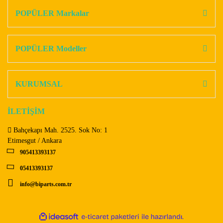
Görüş ve önerileriniz için teşekkür ederiz.
POPÜLER Markalar
Yorum Yaz
Ürün resmi kalitesiz, bozuk veya görüntülenemiyor.
Ürün açıklamasında eksik bilgiler bulunuyor.
POPÜLER Modeller
Ürün bilgilerinde hatalar bulunuyor.
Ürün fiyatı diğer sitelerden daha pahalı.
KURUMSAL
Bu ürüne benzer farklı alternatifler olmalı.
İLETİŞİM
Bahçekapı Mah. 2525. Sok No: 1
Etimesgut / Ankara
905413393137
Gönder
05413393137
info@biparts.com.tr
ile
ideasoft
e-