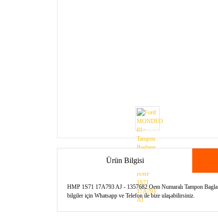
Ürün Bilgisi
HMP 1S71 17A793 AJ - 1357682 Oem Numaralı Tampon Baglantı B
bilgiler için Whatsapp ve Telefon ile bize ulaşabilirsiniz.