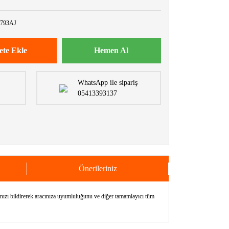
793AJ
ete Ekle
Hemen Al
WhatsApp ile sipariş
05413393137
Önerileriniz
 bildirerek aracınıza uyumluluğunu ve diğer tamamlayıcı tüm