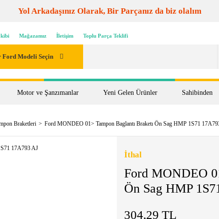
Yol Arkadaşınız Olarak, Bir Parçanız da biz olalım
kibi
Mağazamız
İletişim
Toplu Parça Teklifi
 Ford Modeli Seçin
Motor ve Şanzımanlar
Yeni Gelen Ürünler
Sahibinden
mpon Braketleri
Ford MONDEO 01> Tampon Baglantı Braketı Ön Sag HMP 1S71 17A79
İthal
Ford MONDEO 01>
Ön Sag HMP 1S7
304,29 TL