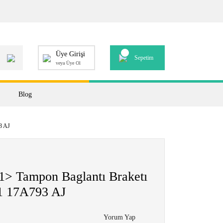
Üye Girişi
Sepetim
veya Üye Ol
Blog
3 AJ
 Tampon Baglantı Braketı
1 17A793 AJ
Yorum Yap