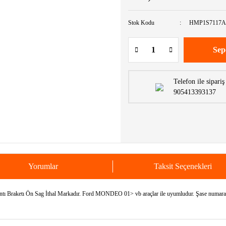
Stok Kodu
HMP1S7117A
Sep
Telefon ile sipariş
905413393137
Yorumlar
Taksit Seçenekleri
raketı Ön Sag İthal Markadır. Ford MONDEO 01> vb araçlar ile uyumludur. Şase numaranızı