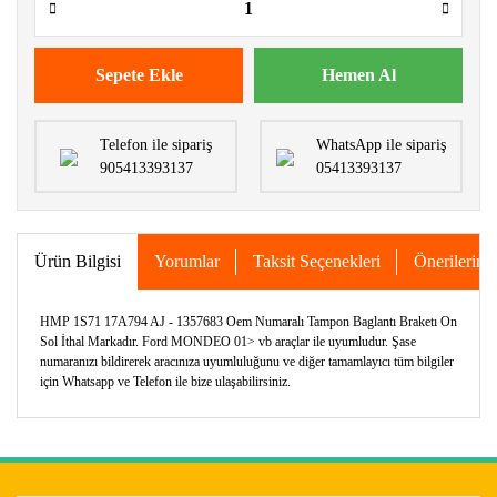
Sepete Ekle
Hemen Al
Telefon ile sipariş
WhatsApp ile sipariş
905413393137
05413393137
Ürün Bilgisi
Yorumlar
Taksit Seçenekleri
Önerileriniz
HMP 1S71 17A794 AJ - 1357683 Oem Numaralı Tampon Baglantı Braketı On
Sol İthal Markadır. Ford MONDEO 01> vb araçlar ile uyumludur. Şase
numaranızı bildirerek aracınıza uyumluluğunu ve diğer tamamlayıcı tüm bilgiler
için Whatsapp ve Telefon ile bize ulaşabilirsiniz.
Bu ürünün fiyat bilgisi, resim, ürün açıklamalarında ve diğer
konularda yetersiz gördüğünüz noktaları öneri formunu
Bu ürüne ilk yorumu siz yapın!
kullanarak tarafımıza iletebilirsiniz.