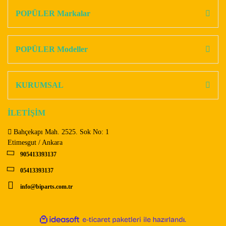
Görüş ve önerileriniz için teşekkür ederiz.
POPÜLER Markalar
Yorum Yaz
Ürün resmi kalitesiz, bozuk veya görüntülenemiyor.
Ürün açıklamasında eksik bilgiler bulunuyor.
POPÜLER Modeller
Ürün bilgilerinde hatalar bulunuyor.
Ürün fiyatı diğer sitelerden daha pahalı.
KURUMSAL
Bu ürüne benzer farklı alternatifler olmalı.
İLETİŞİM
Bahçekapı Mah. 2525. Sok No: 1
Etimesgut / Ankara
905413393137
Gönder
05413393137
info@biparts.com.tr
ile
ideasoft
e-