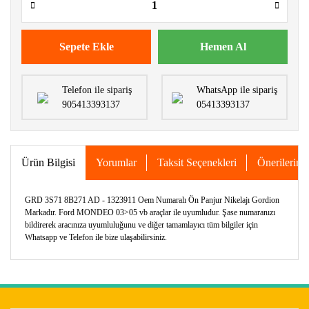
Sepete Ekle
Hemen Al
Telefon ile sipariş
WhatsApp ile sipariş
905413393137
05413393137
Ürün Bilgisi
Yorumlar
Taksit Seçenekleri
Önerileriniz
GRD 3S71 8B271 AD - 1323911 Oem Numaralı Ön Panjur Nikelajı Gordion
Markadır. Ford MONDEO 03>05 vb araçlar ile uyumludur. Şase numaranızı
bildirerek aracınıza uyumluluğunu ve diğer tamamlayıcı tüm bilgiler için
Whatsapp ve Telefon ile bize ulaşabilirsiniz.
Bu ürünün fiyat bilgisi, resim, ürün açıklamalarında ve diğer
konularda yetersiz gördüğünüz noktaları öneri formunu
Bu ürüne ilk yorumu siz yapın!
kullanarak tarafımıza iletebilirsiniz.