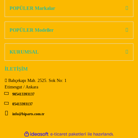
Görüş ve önerileriniz için teşekkür ederiz.
POPÜLER Markalar
Yorum Yaz
Ürün resmi kalitesiz, bozuk veya görüntülenemiyor.
Ürün açıklamasında eksik bilgiler bulunuyor.
POPÜLER Modeller
Ürün bilgilerinde hatalar bulunuyor.
Ürün fiyatı diğer sitelerden daha pahalı.
KURUMSAL
Bu ürüne benzer farklı alternatifler olmalı.
İLETİŞİM
Bahçekapı Mah. 2525. Sok No: 1
Etimesgut / Ankara
905413393137
Gönder
05413393137
info@biparts.com.tr
ile
ideasoft
e-