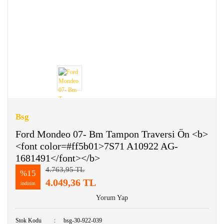
Bsg
Ford Mondeo 07- Bm Tampon Traversi Ön <b>
<font color=#ff5b01>7S71 A10922 AG-
1681491</font></b>
4.763,95 TL
%15
4.049,36 TL
indirim
Yorum Yap
Stok Kodu
bsg-30-922-039