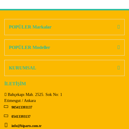
Bu ürünün fiyat bilgisi, resim, ürün açıklamalarında ve diğer
konularda yetersiz gördüğünüz noktaları öneri formunu
Bu ürüne ilk yorumu siz yapın!
kullanarak tarafımıza iletebilirsiniz.
Görüş ve önerileriniz için teşekkür ederiz.
POPÜLER Markalar
Yorum Yaz
Ürün resmi kalitesiz, bozuk veya görüntülenemiyor.
Ürün açıklamasında eksik bilgiler bulunuyor.
POPÜLER Modeller
Ürün bilgilerinde hatalar bulunuyor.
Ürün fiyatı diğer sitelerden daha pahalı.
KURUMSAL
Bu ürüne benzer farklı alternatifler olmalı.
İLETİŞİM
Bahçekapı Mah. 2525. Sok No: 1
Etimesgut / Ankara
905413393137
Gönder
05413393137
info@biparts.com.tr