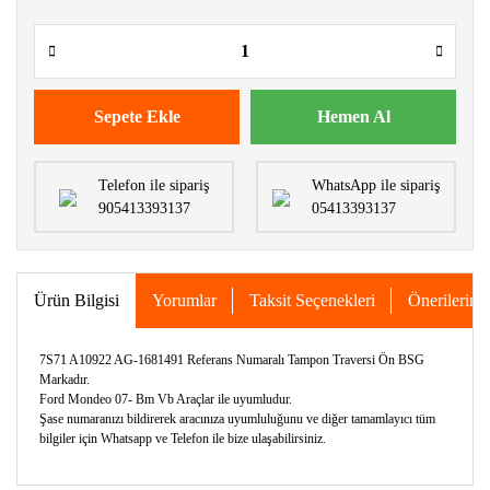
Sepete Ekle
Hemen Al
Telefon ile sipariş
WhatsApp ile sipariş
905413393137
05413393137
Ürün Bilgisi
Yorumlar
Taksit Seçenekleri
Önerileriniz
7S71 A10922 AG-1681491 Referans Numaralı Tampon Traversi Ön BSG
Markadır.
Ford Mondeo 07- Bm Vb Araçlar ile uyumludur.
Şase numaranızı bildirerek aracınıza uyumluluğunu ve diğer tamamlayıcı tüm
bilgiler için Whatsapp ve Telefon ile bize ulaşabilirsiniz.