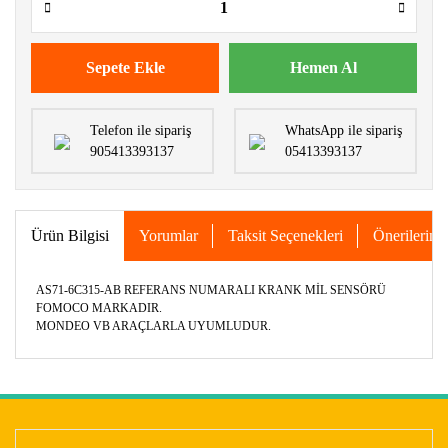
Sepete Ekle
Hemen Al
Telefon ile sipariş
WhatsApp ile sipariş
905413393137
05413393137
Ürün Bilgisi
Yorumlar
Taksit Seçenekleri
Önerileriniz
AS71-6C315-AB REFERANS NUMARALI KRANK MİL SENSÖRÜ
FOMOCO MARKADIR.
MONDEO VB ARAÇLARLA UYUMLUDUR.
Bu ürünün fiyat bilgisi, resim, ürün açıklamalarında ve diğer
konularda yetersiz gördüğünüz noktaları öneri formunu
Bu ürüne ilk yorumu siz yapın!
kullanarak tarafımıza iletebilirsiniz.
Görüş ve önerileriniz için teşekkür ederiz.