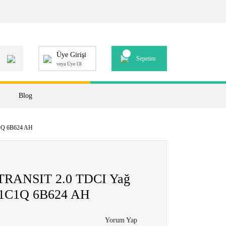
Üye Girişi
Sepetim
veya Üye Ol
Blog
1Q 6B624 AH
RANSIT 2.0 TDCI Yağ
 1C1Q 6B624 AH
Yorum Yap