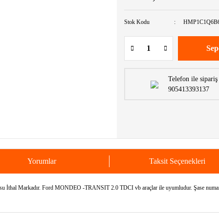
Stok Kodu
HMP1C1Q6B
Sep
Telefon ile sipariş
905413393137
Yorumlar
Taksit Seçenekleri
hal Markadır. Ford MONDEO -TRANSIT 2.0 TDCI vb araçlar ile uyumludur. Şase numaranızı