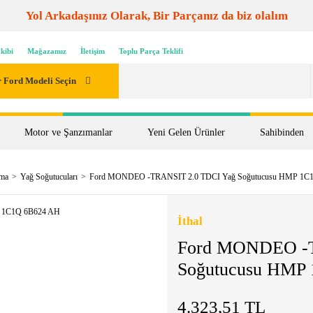
Yol Arkadaşınız Olarak, Bir Parçanız da biz olalım
kibi
Mağazamız
İletişim
Toplu Parça Teklifi
 Ford Modeli Seçin
Motor ve Şanzımanlar
Yeni Gelen Ürünler
Sahibinden
tma
Yağ Soğutucuları
Ford MONDEO -TRANSIT 2.0 TDCI Yağ Soğutucusu HMP 1C
İthal
Ford MONDEO -T
Soğutucusu HMP
4.323,51 TL