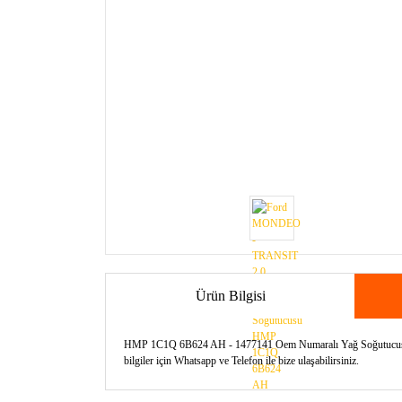
Ürün Bilgisi
HMP 1C1Q 6B624 AH - 1477141 Oem Numaralı Yağ Soğutucusu İt
bilgiler için Whatsapp ve Telefon ile bize ulaşabilirsiniz.