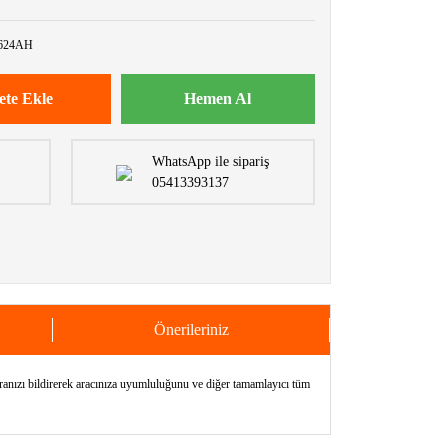
624AH
ete Ekle
Hemen Al
WhatsApp ile sipariş
05413393137
Önerileriniz
 bildirerek aracınıza uyumluluğunu ve diğer tamamlayıcı tüm