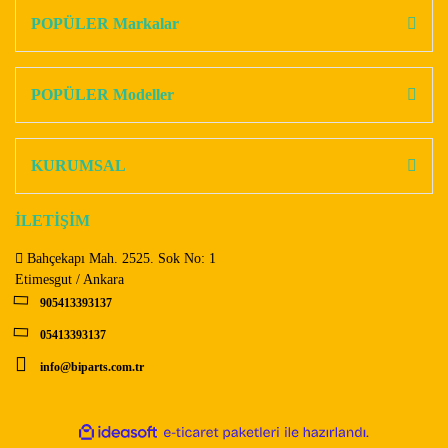
Görüş ve önerileriniz için teşekkür ederiz.
POPÜLER Markalar
Yorum Yaz
Ürün resmi kalitesiz, bozuk veya görüntülenemiyor.
Ürün açıklamasında eksik bilgiler bulunuyor.
POPÜLER Modeller
Ürün bilgilerinde hatalar bulunuyor.
Ürün fiyatı diğer sitelerden daha pahalı.
KURUMSAL
Bu ürüne benzer farklı alternatifler olmalı.
İLETİŞİM
Bahçekapı Mah. 2525. Sok No: 1
Etimesgut / Ankara
905413393137
Gönder
05413393137
info@biparts.com.tr
ile
ideasoft
e-