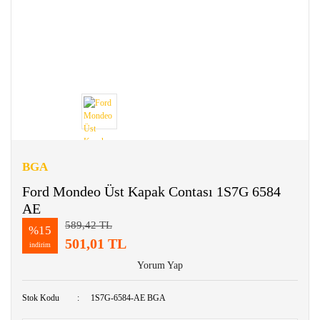
BGA
Ford Mondeo Üst Kapak Contası 1S7G 6584
AE
589,42 TL
%15
501,01 TL
indirim
Yorum Yap
Stok Kodu
1S7G-6584-AE BGA