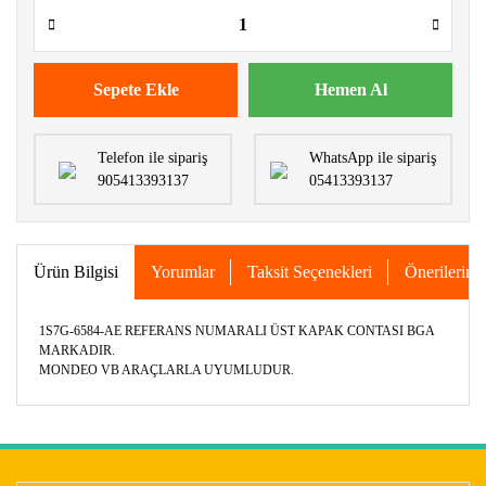
Sepete Ekle
Hemen Al
Telefon ile sipariş
WhatsApp ile sipariş
905413393137
05413393137
Ürün Bilgisi
Yorumlar
Taksit Seçenekleri
Önerileriniz
1S7G-6584-AE REFERANS NUMARALI ÜST KAPAK CONTASI BGA
MARKADIR.
MONDEO VB ARAÇLARLA UYUMLUDUR.
Bu ürünün fiyat bilgisi, resim, ürün açıklamalarında ve diğer
konularda yetersiz gördüğünüz noktaları öneri formunu
Bu ürüne ilk yorumu siz yapın!
kullanarak tarafımıza iletebilirsiniz.