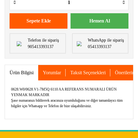
Sepete Ekle
Hemen Al
Telefon ile sipariş
WhatsApp ile sipariş
905413393137
05413393137
Ürün Bilgisi
Yorumlar
Taksit Seçenekleri
Önerileriniz
0628.W0/0628.V1-7M5Q 6110 AA REFERANS NUMARALI ÜRÜN
YENMAK MARKADIR
Şase numaranızı bildirerek aracınıza uyumluluğunu ve diğer tamamlayıcı tüm
bilgiler için Whatsapp ve Telefon ile bize ulaşabilirsiniz.
Bu ürünün fiyat bilgisi, resim, ürün açıklamalarında ve diğer
konularda yetersiz gördüğünüz noktaları öneri formunu
Bu ürüne ilk yorumu siz yapın!