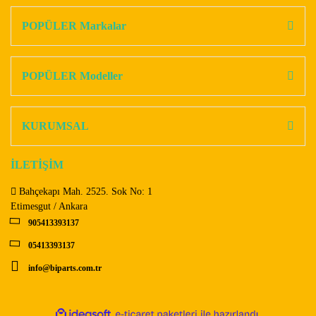
kullanarak tarafımıza iletebilirsiniz.
Görüş ve önerileriniz için teşekkür ederiz.
POPÜLER Markalar
Yorum Yaz
Ürün resmi kalitesiz, bozuk veya görüntülenemiyor.
Ürün açıklamasında eksik bilgiler bulunuyor.
POPÜLER Modeller
Ürün bilgilerinde hatalar bulunuyor.
Ürün fiyatı diğer sitelerden daha pahalı.
KURUMSAL
Bu ürüne benzer farklı alternatifler olmalı.
İLETİŞİM
Bahçekapı Mah. 2525. Sok No: 1
Etimesgut / Ankara
905413393137
Gönder
05413393137
info@biparts.com.tr
ile
ideasoft
e-