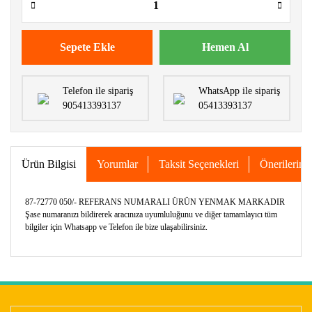
Sepete Ekle
Hemen Al
Telefon ile sipariş
WhatsApp ile sipariş
905413393137
05413393137
Ürün Bilgisi
Yorumlar
Taksit Seçenekleri
Önerileriniz
87-72770 050/- REFERANS NUMARALI ÜRÜN YENMAK MARKADIR
Şase numaranızı bildirerek aracınıza uyumluluğunu ve diğer tamamlayıcı tüm
bilgiler için Whatsapp ve Telefon ile bize ulaşabilirsiniz.
Bu ürünün fiyat bilgisi, resim, ürün açıklamalarında ve diğer
konularda yetersiz gördüğünüz noktaları öneri formunu
Bu ürüne ilk yorumu siz yapın!
kullanarak tarafımıza iletebilirsiniz.