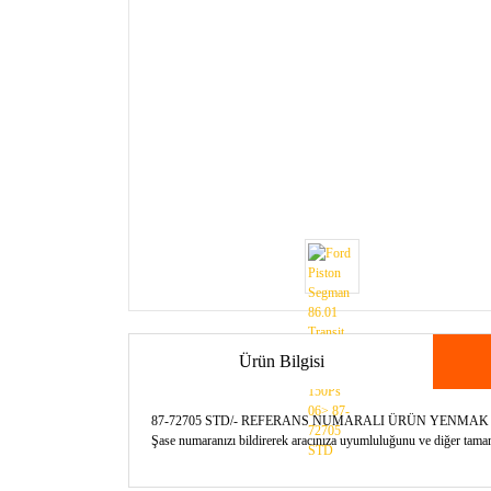
Ürün Bilgisi
87-72705 STD/- REFERANS NUMARALI ÜRÜN YENMA
Şase numaranızı bildirerek aracınıza uyumluluğunu ve diğer tamamla