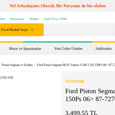
Yol Arkadaşınız Olarak, Bir Parçanız da biz olalım
kibi
Mağazamız
İletişim
Toplu Parça Teklifi
 Ford Modeli Seçin
Motor ve Şanzımanlar
Yeni Gelen Ürünler
Sahibinden
Piston Segman ve Kolları
Ford Piston Segman 86.01 Transit V.184 2.2D 150Ps 06> 87-
YENMAK
Ford Piston Segma
150Ps 06> 87-72
3.499,55 TL