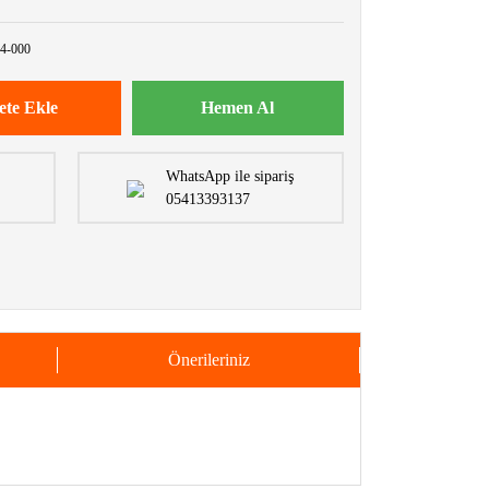
4-000
ete Ekle
Hemen Al
WhatsApp ile sipariş
05413393137
Önerileriniz