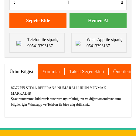
Sepete Ekle
Hemen Al
Telefon ile sipariş
WhatsApp ile sipariş
905413393137
05413393137
Ürün Bilgisi
Yorumlar
Taksit Seçenekleri
Önerileriniz
87-72755 STD1/- REFERANS NUMARALI ÜRÜN YENMAK
MARKADIR
Şase numaranızı bildirerek aracınıza uyumluluğunu ve diğer tamamlayıcı tüm
bilgiler için Whatsapp ve Telefon ile bize ulaşabilirsiniz.
Bu ürünün fiyat bilgisi, resim, ürün açıklamalarında ve diğer
konularda yetersiz gördüğünüz noktaları öneri formunu
Bu ürüne ilk yorumu siz yapın!