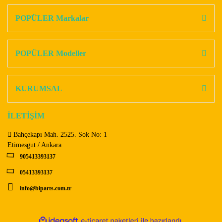
kullanarak tarafımıza iletebilirsiniz.
Görüş ve önerileriniz için teşekkür ederiz.
POPÜLER Markalar
Yorum Yaz
Ürün resmi kalitesiz, bozuk veya görüntülenemiyor.
Ürün açıklamasında eksik bilgiler bulunuyor.
POPÜLER Modeller
Ürün bilgilerinde hatalar bulunuyor.
Ürün fiyatı diğer sitelerden daha pahalı.
KURUMSAL
Bu ürüne benzer farklı alternatifler olmalı.
İLETİŞİM
Bahçekapı Mah. 2525. Sok No: 1
Etimesgut / Ankara
905413393137
Gönder
05413393137
info@biparts.com.tr
ile
ideasoft
e-