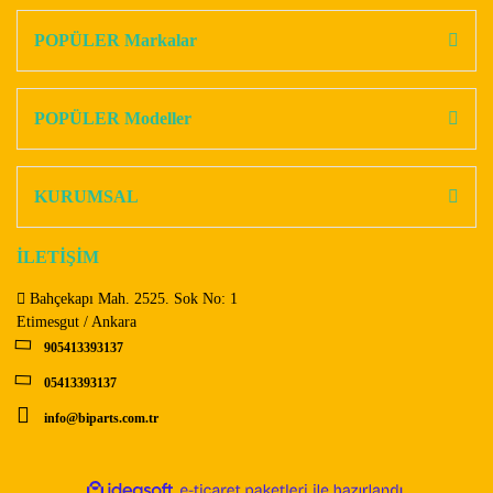
kullanarak tarafımıza iletebilirsiniz.
Görüş ve önerileriniz için teşekkür ederiz.
POPÜLER Markalar
Yorum Yaz
Ürün resmi kalitesiz, bozuk veya görüntülenemiyor.
Ürün açıklamasında eksik bilgiler bulunuyor.
POPÜLER Modeller
Ürün bilgilerinde hatalar bulunuyor.
Ürün fiyatı diğer sitelerden daha pahalı.
KURUMSAL
Bu ürüne benzer farklı alternatifler olmalı.
İLETİŞİM
Bahçekapı Mah. 2525. Sok No: 1
Etimesgut / Ankara
905413393137
Gönder
05413393137
info@biparts.com.tr
ile
ideasoft
e-