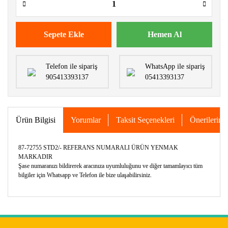
Sepete Ekle
Hemen Al
Telefon ile sipariş
WhatsApp ile sipariş
905413393137
05413393137
Ürün Bilgisi
Yorumlar
Taksit Seçenekleri
Önerileriniz
87-72755 STD2/- REFERANS NUMARALI ÜRÜN YENMAK
MARKADIR
Şase numaranızı bildirerek aracınıza uyumluluğunu ve diğer tamamlayıcı tüm
bilgiler için Whatsapp ve Telefon ile bize ulaşabilirsiniz.
Bu ürünün fiyat bilgisi, resim, ürün açıklamalarında ve diğer
konularda yetersiz gördüğünüz noktaları öneri formunu
Bu ürüne ilk yorumu siz yapın!