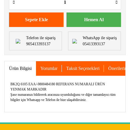
Sepete Ekle
Hemen Al
Telefon ile sipariş
WhatsApp ile sipariş
905413393137
05413393137
Ürün Bilgisi
Yorumlar
Taksit Seçenekleri
Önerileriniz
BK2Q 6105 EAA/-9800484180 REFERANS NUMARALI ÜRÜN
YENMAK MARKADIR
Şase numaranızı bildirerek aracınıza uyumluluğunu ve diğer tamamlayıcı tüm
bilgiler için Whatsapp ve Telefon ile bize ulaşabilirsiniz.
Bu ürünün fiyat bilgisi, resim, ürün açıklamalarında ve diğer
konularda yetersiz gördüğünüz noktaları öneri formunu
Bu ürüne ilk yorumu siz yapın!