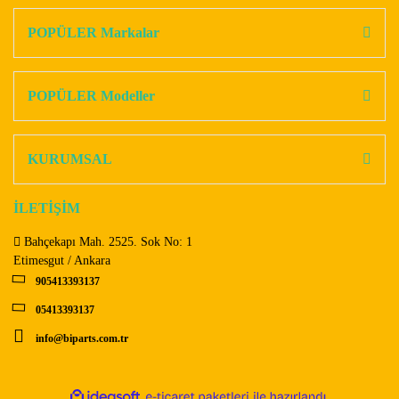
kullanarak tarafımıza iletebilirsiniz.
Görüş ve önerileriniz için teşekkür ederiz.
POPÜLER Markalar
Yorum Yaz
Ürün resmi kalitesiz, bozuk veya görüntülenemiyor.
Ürün açıklamasında eksik bilgiler bulunuyor.
POPÜLER Modeller
Ürün bilgilerinde hatalar bulunuyor.
Ürün fiyatı diğer sitelerden daha pahalı.
KURUMSAL
Bu ürüne benzer farklı alternatifler olmalı.
İLETİŞİM
Bahçekapı Mah. 2525. Sok No: 1
Etimesgut / Ankara
905413393137
Gönder
05413393137
info@biparts.com.tr
ile
ideasoft
e-