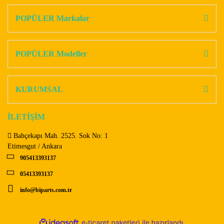
kullanarak tarafımıza iletebilirsiniz.
Görüş ve önerileriniz için teşekkür ederiz.
POPÜLER Markalar
Yorum Yaz
Ürün resmi kalitesiz, bozuk veya görüntülenemiyor.
Ürün açıklamasında eksik bilgiler bulunuyor.
POPÜLER Modeller
Ürün bilgilerinde hatalar bulunuyor.
Ürün fiyatı diğer sitelerden daha pahalı.
KURUMSAL
Bu ürüne benzer farklı alternatifler olmalı.
İLETİŞİM
Bahçekapı Mah. 2525. Sok No: 1
Etimesgut / Ankara
905413393137
Gönder
05413393137
info@biparts.com.tr
ile
ideasoft
e-