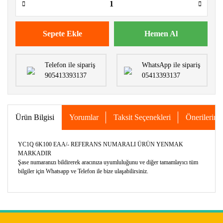
Sepete Ekle
Hemen Al
Telefon ile sipariş
WhatsApp ile sipariş
905413393137
05413393137
Ürün Bilgisi
Yorumlar
Taksit Seçenekleri
Önerileriniz
YC1Q 6K100 EAA/- REFERANS NUMARALI ÜRÜN YENMAK
MARKADIR
Şase numaranızı bildirerek aracınıza uyumluluğunu ve diğer tamamlayıcı tüm
bilgiler için Whatsapp ve Telefon ile bize ulaşabilirsiniz.
Bu ürünün fiyat bilgisi, resim, ürün açıklamalarında ve diğer
konularda yetersiz gördüğünüz noktaları öneri formunu
Bu ürüne ilk yorumu siz yapın!