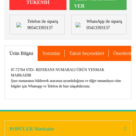
TÜKENDİ
VER
Telefon ile sipariş
WhatsApp ile sipariş
905413393137
05413393137
Ürün Bilgisi
Yorumlar
Taksit Seçenekleri
Önerileriniz
87-72764 STD/- REFERANS NUMARALI ÜRÜN YENMAK
MARKADIR
Şase numaranızı bildirerek aracınıza uyumluluğunu ve diğer tamamlayıcı tüm
bilgiler için Whatsapp ve Telefon ile bize ulaşabilirsiniz.
Bu ürünün fiyat bilgisi, resim, ürün açıklamalarında ve diğer
konularda yetersiz gördüğünüz noktaları öneri formunu
Bu ürüne ilk yorumu siz yapın!
kullanarak tarafımıza iletebilirsiniz.
Görüş ve önerileriniz için teşekkür ederiz.
POPÜLER Markalar
Yorum Yaz