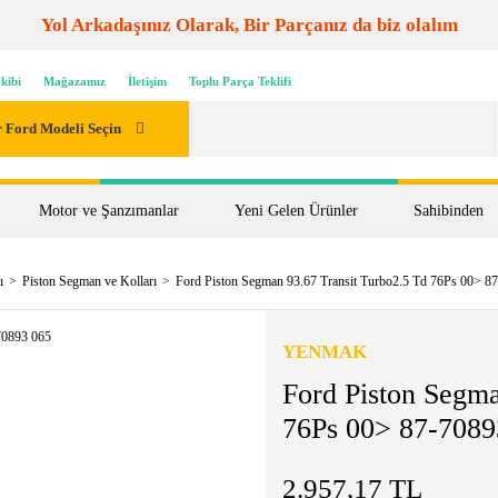
Yol Arkadaşınız Olarak, Bir Parçanız da biz olalım
kibi
Mağazamız
İletişim
Toplu Parça Teklifi
 Ford Modeli Seçin
Motor ve Şanzımanlar
Yeni Gelen Ürünler
Sahibinden
ı
Piston Segman ve Kolları
Ford Piston Segman 93.67 Transit Turbo2.5 Td 76Ps 00> 8
YENMAK
Ford Piston Segma
76Ps 00> 87-7089
2.957,17 TL