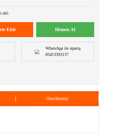
1-065
ete Ekle
Hemen Al
WhatsApp ile sipariş
05413393137
Önerileriniz