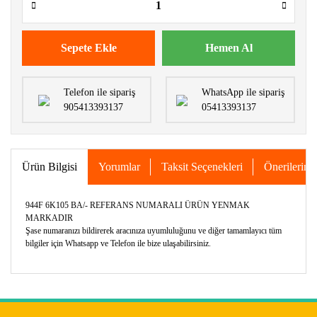
Sepete Ekle
Hemen Al
Telefon ile sipariş
WhatsApp ile sipariş
905413393137
05413393137
Ürün Bilgisi
Yorumlar
Taksit Seçenekleri
Önerileriniz
944F 6K105 BA/- REFERANS NUMARALI ÜRÜN YENMAK
MARKADIR
Şase numaranızı bildirerek aracınıza uyumluluğunu ve diğer tamamlayıcı tüm
bilgiler için Whatsapp ve Telefon ile bize ulaşabilirsiniz.
Bu ürünün fiyat bilgisi, resim, ürün açıklamalarında ve diğer
konularda yetersiz gördüğünüz noktaları öneri formunu
Bu ürüne ilk yorumu siz yapın!