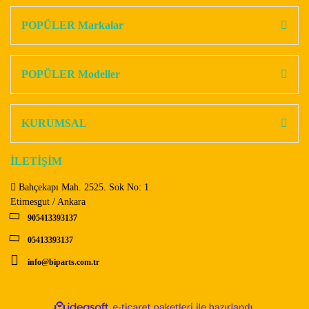
kullanarak tarafımıza iletebilirsiniz.
Görüş ve önerileriniz için teşekkür ederiz.
POPÜLER Markalar
Yorum Yaz
Ürün resmi kalitesiz, bozuk veya görüntülenemiyor.
Ürün açıklamasında eksik bilgiler bulunuyor.
POPÜLER Modeller
Ürün bilgilerinde hatalar bulunuyor.
Ürün fiyatı diğer sitelerden daha pahalı.
KURUMSAL
Bu ürüne benzer farklı alternatifler olmalı.
İLETİŞİM
Bahçekapı Mah. 2525. Sok No: 1
Etimesgut / Ankara
905413393137
Gönder
05413393137
info@biparts.com.tr
ile
ideasoft
e-