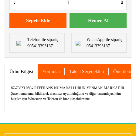
Sepete Ekle
Hemen Al
Telefon ile sipariş
WhatsApp ile sipariş
905413393137
05413393137
Ürün Bilgisi
Yorumlar
Taksit Seçenekleri
Önerileriniz
87-70823 050/- REFERANS NUMARALI ÜRÜN YENMAK MARKADIR
Şase numaranızı bildirerek aracınıza uyumluluğunu ve diğer tamamlayıcı tüm
bilgiler için Whatsapp ve Telefon ile bize ulaşabilirsiniz.
Bu ürünün fiyat bilgisi, resim, ürün açıklamalarında ve diğer
konularda yetersiz gördüğünüz noktaları öneri formunu
Bu ürüne ilk yorumu siz yapın!
kullanarak tarafımıza iletebilirsiniz.