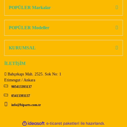
Görüş ve önerileriniz için teşekkür ederiz.
POPÜLER Markalar
Yorum Yaz
Ürün resmi kalitesiz, bozuk veya görüntülenemiyor.
Ürün açıklamasında eksik bilgiler bulunuyor.
POPÜLER Modeller
Ürün bilgilerinde hatalar bulunuyor.
Ürün fiyatı diğer sitelerden daha pahalı.
KURUMSAL
Bu ürüne benzer farklı alternatifler olmalı.
İLETİŞİM
Bahçekapı Mah. 2525. Sok No: 1
Etimesgut / Ankara
905413393137
Gönder
05413393137
info@biparts.com.tr
ile
ideasoft
e-