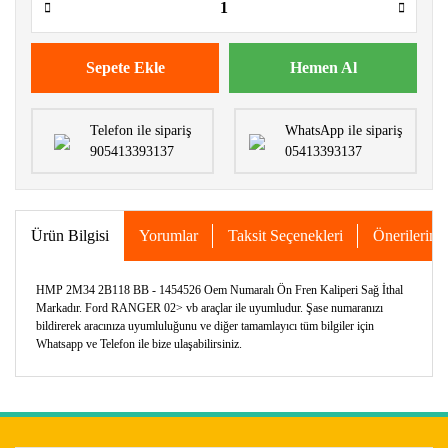
Sepete Ekle
Hemen Al
Telefon ile sipariş
WhatsApp ile sipariş
905413393137
05413393137
Ürün Bilgisi
Yorumlar
Taksit Seçenekleri
Önerileriniz
HMP 2M34 2B118 BB - 1454526 Oem Numaralı Ön Fren Kaliperi Sağ İthal
Markadır. Ford RANGER 02> vb araçlar ile uyumludur. Şase numaranızı
bildirerek aracınıza uyumluluğunu ve diğer tamamlayıcı tüm bilgiler için
Whatsapp ve Telefon ile bize ulaşabilirsiniz.
Bu ürünün fiyat bilgisi, resim, ürün açıklamalarında ve diğer
konularda yetersiz gördüğünüz noktaları öneri formunu
Bu ürüne ilk yorumu siz yapın!
kullanarak tarafımıza iletebilirsiniz.