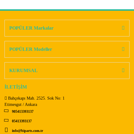
Bu ürünün fiyat bilgisi, resim, ürün açıklamalarında ve diğer
konularda yetersiz gördüğünüz noktaları öneri formunu
Bu ürüne ilk yorumu siz yapın!
kullanarak tarafımıza iletebilirsiniz.
Görüş ve önerileriniz için teşekkür ederiz.
POPÜLER Markalar
Yorum Yaz
Ürün resmi kalitesiz, bozuk veya görüntülenemiyor.
Ürün açıklamasında eksik bilgiler bulunuyor.
POPÜLER Modeller
Ürün bilgilerinde hatalar bulunuyor.
Ürün fiyatı diğer sitelerden daha pahalı.
KURUMSAL
Bu ürüne benzer farklı alternatifler olmalı.
İLETİŞİM
Bahçekapı Mah. 2525. Sok No: 1
Etimesgut / Ankara
905413393137
Gönder
05413393137
info@biparts.com.tr