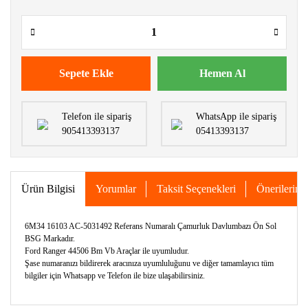
Sepete Ekle
Hemen Al
Telefon ile sipariş
WhatsApp ile sipariş
905413393137
05413393137
Ürün Bilgisi
Yorumlar
Taksit Seçenekleri
Önerileriniz
6M34 16103 AC-5031492 Referans Numaralı Çamurluk Davlumbazı Ön Sol
BSG Markadır.
Ford Ranger 44506 Bm Vb Araçlar ile uyumludur.
Şase numaranızı bildirerek aracınıza uyumluluğunu ve diğer tamamlayıcı tüm
bilgiler için Whatsapp ve Telefon ile bize ulaşabilirsiniz.