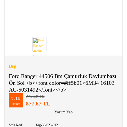
Bsg
Ford Ranger 44506 Bm Çamurluk Davlumbazı
Ön Sol <b><font color=#ff5b01>6M34 16103
AC-5031492</font></b>
975,19 TL
%10
877,67 TL
indirim
Yorum Yap
Stok Kodu
bsg-30-923-012