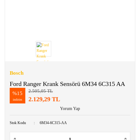
Bosch
Ford Ranger Krank Sensörü 6M34 6C315 AA
2.505,05 TL
%15
2.129,29 TL
indirim
Yorum Yap
Stok Kodu
6M34-6C315-AA