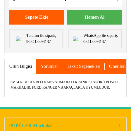
Sepete Ekle
Hemen Al
Telefon ile sipariş
WhatsApp ile sipariş
905413393137
05413393137
Ürün Bilgisi
Yorumlar
Taksit Seçenekleri
Önerileriniz
6M34 6C315 AA REFERANS NUMARALI KRANK SENSÖRÜ BOSCH
MARKADIR. FORD RANGER VB ARAÇLARLA UYUMLUDUR.
Bu ürünün fiyat bilgisi, resim, ürün açıklamalarında ve diğer
konularda yetersiz gördüğünüz noktaları öneri formunu
Bu ürüne ilk yorumu siz yapın!
kullanarak tarafımıza iletebilirsiniz.
Görüş ve önerileriniz için teşekkür ederiz.
POPÜLER Markalar