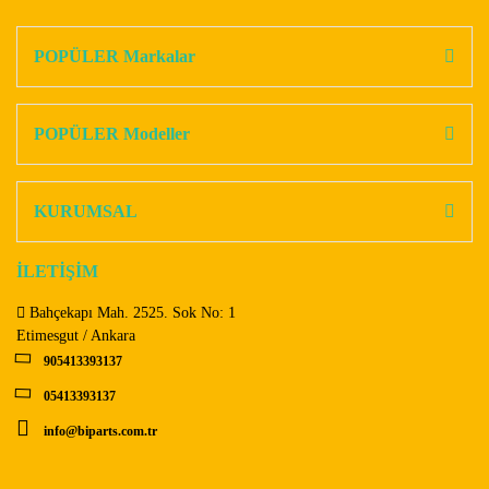
konularda yetersiz gördüğünüz noktaları öneri formunu
Bu ürüne ilk yorumu siz yapın!
kullanarak tarafımıza iletebilirsiniz.
Görüş ve önerileriniz için teşekkür ederiz.
POPÜLER Markalar
Yorum Yaz
Ürün resmi kalitesiz, bozuk veya görüntülenemiyor.
Ürün açıklamasında eksik bilgiler bulunuyor.
POPÜLER Modeller
Ürün bilgilerinde hatalar bulunuyor.
Ürün fiyatı diğer sitelerden daha pahalı.
KURUMSAL
Bu ürüne benzer farklı alternatifler olmalı.
İLETİŞİM
Bahçekapı Mah. 2525. Sok No: 1
Etimesgut / Ankara
905413393137
Gönder
05413393137
info@biparts.com.tr