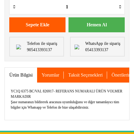
Sepete Ekle
Hemen Al
Telefon ile sipariş
WhatsApp ile sipariş
905413393137
05413393137
Ürün Bilgisi
Yorumlar
Taksit Seçenekleri
Önerileriniz
YC1Q 6375 BC/VAL 826917- REFERANS NUMARALI ÜRÜN VOLMER
MARKADIR
Şase numaranızı bildirerek aracınıza uyumluluğunu ve diğer tamamlayıcı tüm
bilgiler için Whatsapp ve Telefon ile bize ulaşabilirsiniz.
Bu ürünün fiyat bilgisi, resim, ürün açıklamalarında ve diğer