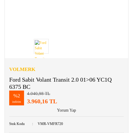
VOLMERK
Ford Sabit Volant Transit 2.0 01>06 YC1Q
6375 BC
4.040,98 TL
%2
3.960,16 TL
indirim
Yorum Yap
Stok Kodu
VMR-VMFR720