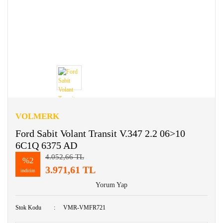
VOLMERK
Ford Sabit Volant Transit V.347 2.2 06>10
6C1Q 6375 AD
4.052,66 TL
%2
3.971,61 TL
indirim
Yorum Yap
Stok Kodu
VMR-VMFR721