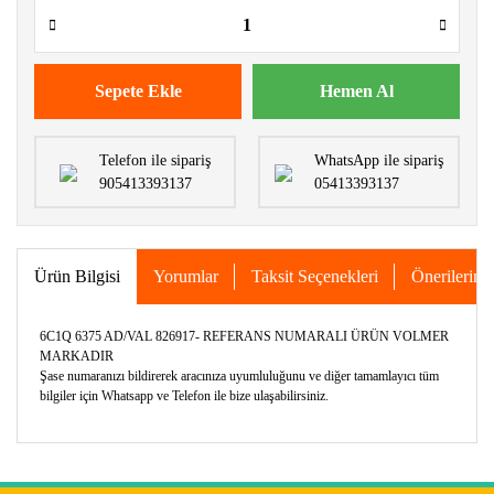
Sepete Ekle
Hemen Al
Telefon ile sipariş
WhatsApp ile sipariş
905413393137
05413393137
Ürün Bilgisi
Yorumlar
Taksit Seçenekleri
Önerileriniz
6C1Q 6375 AD/VAL 826917- REFERANS NUMARALI ÜRÜN VOLMER
MARKADIR
Şase numaranızı bildirerek aracınıza uyumluluğunu ve diğer tamamlayıcı tüm
bilgiler için Whatsapp ve Telefon ile bize ulaşabilirsiniz.
Bu ürünün fiyat bilgisi, resim, ürün açıklamalarında ve diğer