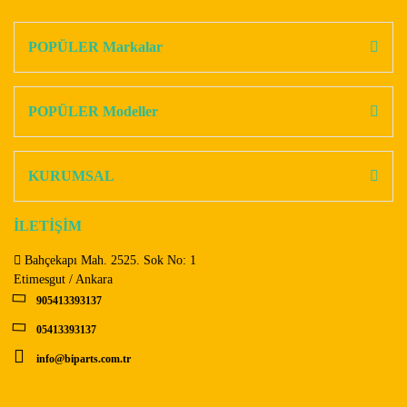
konularda yetersiz gördüğünüz noktaları öneri formunu
Bu ürüne ilk yorumu siz yapın!
kullanarak tarafımıza iletebilirsiniz.
Görüş ve önerileriniz için teşekkür ederiz.
POPÜLER Markalar
Yorum Yaz
Ürün resmi kalitesiz, bozuk veya görüntülenemiyor.
Ürün açıklamasında eksik bilgiler bulunuyor.
POPÜLER Modeller
Ürün bilgilerinde hatalar bulunuyor.
Ürün fiyatı diğer sitelerden daha pahalı.
KURUMSAL
Bu ürüne benzer farklı alternatifler olmalı.
İLETİŞİM
Bahçekapı Mah. 2525. Sok No: 1
Etimesgut / Ankara
905413393137
Gönder
05413393137
info@biparts.com.tr