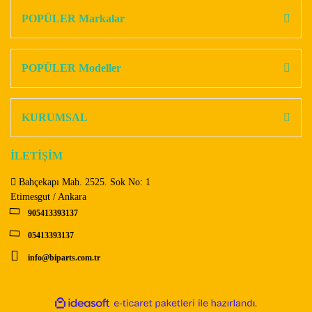
Görüş ve önerileriniz için teşekkür ederiz.
POPÜLER Markalar
Yorum Yaz
Ürün resmi kalitesiz, bozuk veya görüntülenemiyor.
Ürün açıklamasında eksik bilgiler bulunuyor.
POPÜLER Modeller
Ürün bilgilerinde hatalar bulunuyor.
Ürün fiyatı diğer sitelerden daha pahalı.
KURUMSAL
Bu ürüne benzer farklı alternatifler olmalı.
İLETİŞİM
Bahçekapı Mah. 2525. Sok No: 1
Etimesgut / Ankara
905413393137
Gönder
05413393137
info@biparts.com.tr
ile
ideasoft
e-