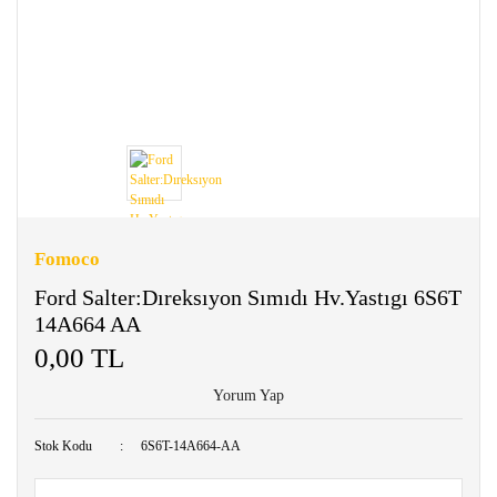
Fomoco
Ford Salter:Dıreksıyon Sımıdı Hv.Yastıgı 6S6T
14A664 AA
0,00 TL
Yorum Yap
Stok Kodu
6S6T-14A664-AA