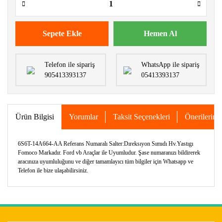
Sepete Ekle
Hemen Al
Telefon ile sipariş
WhatsApp ile sipariş
905413393137
05413393137
Ürün Bilgisi
Yorumlar
Taksit Seçenekleri
Önerileriniz
6S6T-14A664-AA Referans Numaralı Salter:Dıreksıyon Sımıdı Hv.Yastıgı
Fomoco Markadır. Ford vb Araçlar ile Uyumludur. Şase numaranızı bildirerek
aracınıza uyumluluğunu ve diğer tamamlayıcı tüm bilgiler için Whatsapp ve
Telefon ile bize ulaşabilirsiniz.
Bu ürünün fiyat bilgisi, resim, ürün açıklamalarında ve diğer
konularda yetersiz gördüğünüz noktaları öneri formunu
Bu ürüne ilk yorumu siz yapın!
kullanarak tarafımıza iletebilirsiniz.