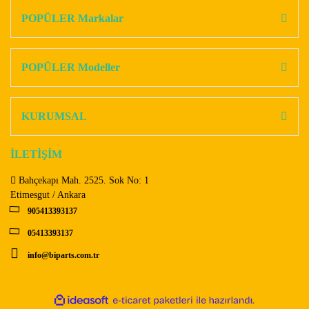
Görüş ve önerileriniz için teşekkür ederiz.
POPÜLER Markalar
Yorum Yaz
Ürün resmi kalitesiz, bozuk veya görüntülenemiyor.
Ürün açıklamasında eksik bilgiler bulunuyor.
POPÜLER Modeller
Ürün bilgilerinde hatalar bulunuyor.
Ürün fiyatı diğer sitelerden daha pahalı.
KURUMSAL
Bu ürüne benzer farklı alternatifler olmalı.
İLETİŞİM
Bahçekapı Mah. 2525. Sok No: 1
Etimesgut / Ankara
905413393137
Gönder
05413393137
info@biparts.com.tr
ile
ideasoft
e-