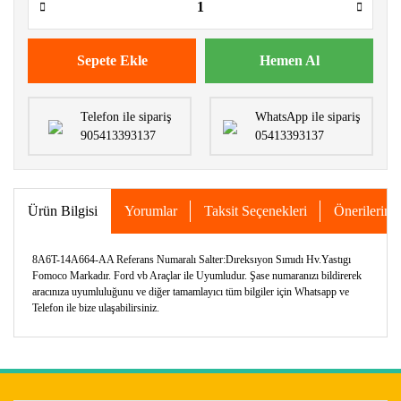
Sepete Ekle
Hemen Al
Telefon ile sipariş
WhatsApp ile sipariş
905413393137
05413393137
Ürün Bilgisi
Yorumlar
Taksit Seçenekleri
Önerileriniz
8A6T-14A664-AA Referans Numaralı Salter:Dıreksıyon Sımıdı Hv.Yastıgı
Fomoco Markadır. Ford vb Araçlar ile Uyumludur. Şase numaranızı bildirerek
aracınıza uyumluluğunu ve diğer tamamlayıcı tüm bilgiler için Whatsapp ve
Telefon ile bize ulaşabilirsiniz.
Bu ürünün fiyat bilgisi, resim, ürün açıklamalarında ve diğer
konularda yetersiz gördüğünüz noktaları öneri formunu
Bu ürüne ilk yorumu siz yapın!
kullanarak tarafımıza iletebilirsiniz.