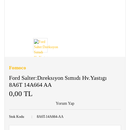
Fomoco
Ford Salter:Dıreksıyon Sımıdı Hv.Yastıgı
8A6T 14A664 AA
0,00 TL
Yorum Yap
Stok Kodu
8A6T-14A664-AA