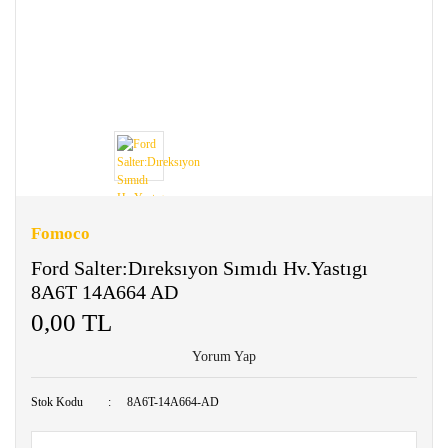
Fomoco
Ford Salter:Dıreksıyon Sımıdı Hv.Yastıgı
8A6T 14A664 AD
0,00 TL
Yorum Yap
Stok Kodu
8A6T-14A664-AD