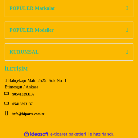
Görüş ve önerileriniz için teşekkür ederiz.
POPÜLER Markalar
Yorum Yaz
Ürün resmi kalitesiz, bozuk veya görüntülenemiyor.
Ürün açıklamasında eksik bilgiler bulunuyor.
POPÜLER Modeller
Ürün bilgilerinde hatalar bulunuyor.
Ürün fiyatı diğer sitelerden daha pahalı.
KURUMSAL
Bu ürüne benzer farklı alternatifler olmalı.
İLETİŞİM
Bahçekapı Mah. 2525. Sok No: 1
Etimesgut / Ankara
905413393137
Gönder
05413393137
info@biparts.com.tr
ile
ideasoft
e-