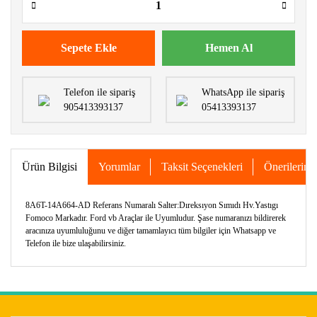
Sepete Ekle
Hemen Al
Telefon ile sipariş
WhatsApp ile sipariş
905413393137
05413393137
Ürün Bilgisi
Yorumlar
Taksit Seçenekleri
Önerileriniz
8A6T-14A664-AD Referans Numaralı Salter:Dıreksıyon Sımıdı Hv.Yastıgı
Fomoco Markadır. Ford vb Araçlar ile Uyumludur. Şase numaranızı bildirerek
aracınıza uyumluluğunu ve diğer tamamlayıcı tüm bilgiler için Whatsapp ve
Telefon ile bize ulaşabilirsiniz.
Bu ürünün fiyat bilgisi, resim, ürün açıklamalarında ve diğer
konularda yetersiz gördüğünüz noktaları öneri formunu
Bu ürüne ilk yorumu siz yapın!
kullanarak tarafımıza iletebilirsiniz.