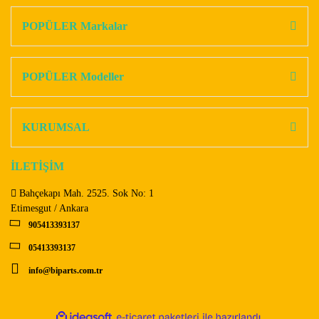
kullanarak tarafımıza iletebilirsiniz.
Görüş ve önerileriniz için teşekkür ederiz.
POPÜLER Markalar
Yorum Yaz
Ürün resmi kalitesiz, bozuk veya görüntülenemiyor.
Ürün açıklamasında eksik bilgiler bulunuyor.
POPÜLER Modeller
Ürün bilgilerinde hatalar bulunuyor.
Ürün fiyatı diğer sitelerden daha pahalı.
KURUMSAL
Bu ürüne benzer farklı alternatifler olmalı.
İLETİŞİM
Bahçekapı Mah. 2525. Sok No: 1
Etimesgut / Ankara
905413393137
Gönder
05413393137
info@biparts.com.tr
ile
ideasoft
e-