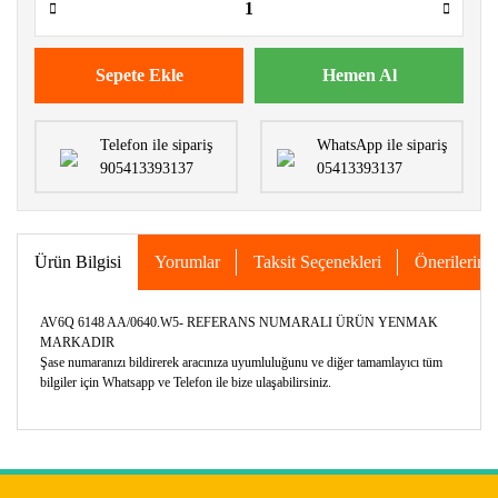
Sepete Ekle
Hemen Al
Telefon ile sipariş
WhatsApp ile sipariş
905413393137
05413393137
Ürün Bilgisi
Yorumlar
Taksit Seçenekleri
Önerileriniz
AV6Q 6148 AA/0640.W5- REFERANS NUMARALI ÜRÜN YENMAK
MARKADIR
Şase numaranızı bildirerek aracınıza uyumluluğunu ve diğer tamamlayıcı tüm
bilgiler için Whatsapp ve Telefon ile bize ulaşabilirsiniz.
Bu ürünün fiyat bilgisi, resim, ürün açıklamalarında ve diğer
konularda yetersiz gördüğünüz noktaları öneri formunu
Bu ürüne ilk yorumu siz yapın!