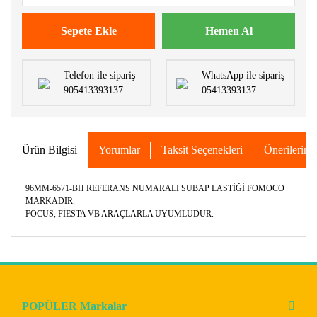
Sepete Ekle
Hemen Al
Telefon ile sipariş
WhatsApp ile sipariş
905413393137
05413393137
Ürün Bilgisi
Yorumlar
Taksit Seçenekleri
Önerileriniz
96MM-6571-BH REFERANS NUMARALI SUBAP LASTİĞİ FOMOCO
MARKADIR.
FOCUS, FİESTA VB ARAÇLARLA UYUMLUDUR.
Bu ürünün fiyat bilgisi, resim, ürün açıklamalarında ve diğer
konularda yetersiz gördüğünüz noktaları öneri formunu
Bu ürüne ilk yorumu siz yapın!
kullanarak tarafımıza iletebilirsiniz.
Görüş ve önerileriniz için teşekkür ederiz.
POPÜLER Markalar