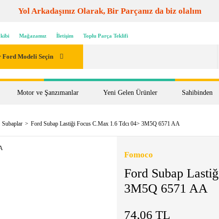
Yol Arkadaşınız Olarak, Bir Parçanız da biz olalım
kibi
Mağazamız
İletişim
Toplu Parça Teklifi
 Ford Modeli Seçin
Motor ve Şanzımanlar
Yeni Gelen Ürünler
Sahibinden
Subaplar
Ford Subap Lastiği Focus C.Max 1.6 Tdcı 04> 3M5Q 6571 AA
Fomoco
Ford Subap Lasti
3M5Q 6571 AA
74,06 TL