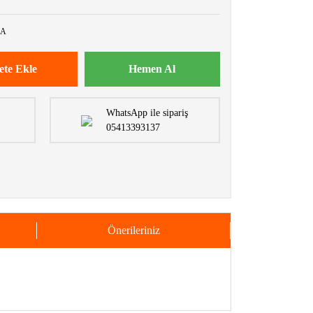
AA
ete Ekle
Hemen Al
WhatsApp ile sipariş
05413393137
Önerileriniz