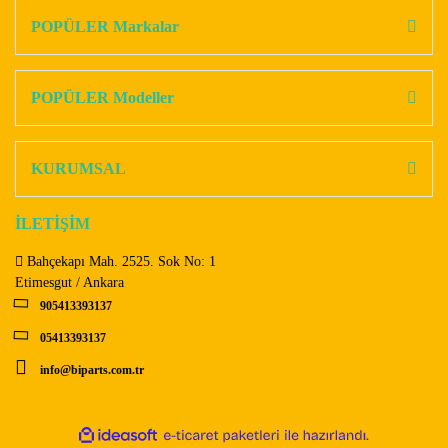
Görüş ve önerileriniz için teşekkür ederiz.
POPÜLER Markalar
Yorum Yaz
Ürün resmi kalitesiz, bozuk veya görüntülenemiyor.
Ürün açıklamasında eksik bilgiler bulunuyor.
POPÜLER Modeller
Ürün bilgilerinde hatalar bulunuyor.
Ürün fiyatı diğer sitelerden daha pahalı.
KURUMSAL
Bu ürüne benzer farklı alternatifler olmalı.
İLETİŞİM
Bahçekapı Mah. 2525. Sok No: 1
Etimesgut / Ankara
905413393137
Gönder
05413393137
info@biparts.com.tr
ile
ideasoft
e-