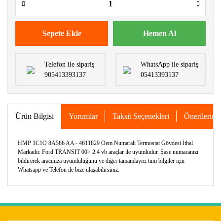
Sepete Ekle
Hemen Al
Telefon ile sipariş
WhatsApp ile sipariş
905413393137
05413393137
Ürün Bilgisi
Yorumlar
Taksit Seçenekleri
Önerileriniz
HMP 1C1O 8A586 AA - 4611829 Oem Numaralı Termostat Gövdesi İthal
Markadır. Ford TRANSIT 00> 2.4 vb araçlar ile uyumludur. Şase numaranızı
bildirerek aracınıza uyumluluğunu ve diğer tamamlayıcı tüm bilgiler için
Whatsapp ve Telefon ile bize ulaşabilirsiniz.
Bu ürünün fiyat bilgisi, resim, ürün açıklamalarında ve diğer
konularda yetersiz gördüğünüz noktaları öneri formunu
Bu ürüne ilk yorumu siz yapın!
kullanarak tarafımıza iletebilirsiniz.