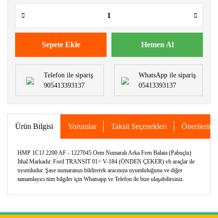
Sepete Ekle
Hemen Al
Telefon ile sipariş
WhatsApp ile sipariş
905413393137
05413393137
Ürün Bilgisi
Yorumlar
Taksit Seçenekleri
Önerileriniz
HMP 1C1J 2200 AF - 1227045 Oem Numaralı Arka Fren Balata (Pabuçlu)
İthal Markadır. Ford TRANSIT 01> V-184 (ÖNDEN ÇEKER) vb araçlar ile
uyumludur. Şase numaranızı bildirerek aracınıza uyumluluğunu ve diğer
tamamlayıcı tüm bilgiler için Whatsapp ve Telefon ile bize ulaşabilirsiniz.
Bu ürünün fiyat bilgisi, resim, ürün açıklamalarında ve diğer
konularda yetersiz gördüğünüz noktaları öneri formunu