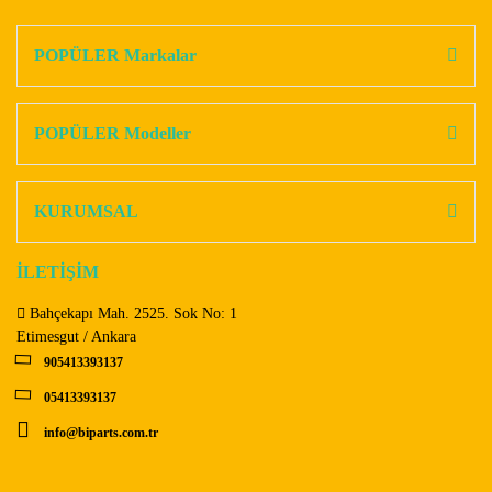
Bu ürüne ilk yorumu siz yapın!
kullanarak tarafımıza iletebilirsiniz.
Görüş ve önerileriniz için teşekkür ederiz.
POPÜLER Markalar
Yorum Yaz
Ürün resmi kalitesiz, bozuk veya görüntülenemiyor.
Ürün açıklamasında eksik bilgiler bulunuyor.
POPÜLER Modeller
Ürün bilgilerinde hatalar bulunuyor.
Ürün fiyatı diğer sitelerden daha pahalı.
KURUMSAL
Bu ürüne benzer farklı alternatifler olmalı.
İLETİŞİM
Bahçekapı Mah. 2525. Sok No: 1
Etimesgut / Ankara
905413393137
Gönder
05413393137
info@biparts.com.tr