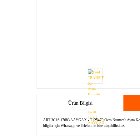
Ürün Bilgisi
ART 3C16 17683 AAYGAX - T125479 Oem Numaralı Ayna Komple M
bilgiler için Whatsapp ve Telefon ile bize ulaşabilirsiniz.