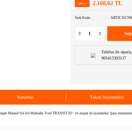
2.188,82 TL
indirim
Stok Kodu
ART3C1617
Sep
Telefon ile sipariş
905413393137
Yorumlar
Taksit Seçenekleri
anuel Sol Art Markadır. Ford TRANSIT 02> vb araçlar ile uyumludur. Şase numaranızı bil