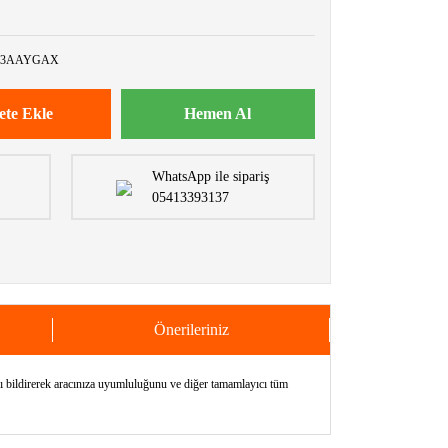
683AAYGAX
ete Ekle
Hemen Al
WhatsApp ile sipariş
05413393137
Önerileriniz
direrek aracınıza uyumluluğunu ve diğer tamamlayıcı tüm