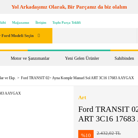
Yol Arkadaşınız Olarak, Bir Parçanız da biz olalım
kibi
Mağazamız
İletişim
Toplu Parça Teklifi
 Ford Modeli Seçin
Motor ve Şanzımanlar
Yeni Gelen Ürünler
Sahibinden
lar ve Ekp.
Ford TRANSIT 02> Ayna Komple Manuel Sol ART 3C16 17683 AAYGAX
Art
Ford TRANSIT 02
ART 3C16 1768
2.432,02 TL
%10