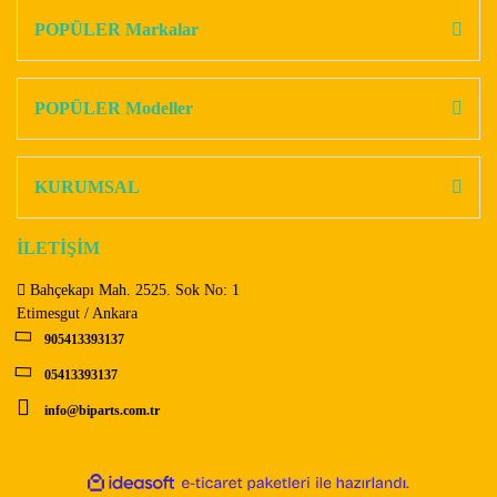
Görüş ve önerileriniz için teşekkür ederiz.
POPÜLER Markalar
Yorum Yaz
Ürün resmi kalitesiz, bozuk veya görüntülenemiyor.
Ürün açıklamasında eksik bilgiler bulunuyor.
POPÜLER Modeller
Ürün bilgilerinde hatalar bulunuyor.
Ürün fiyatı diğer sitelerden daha pahalı.
KURUMSAL
Bu ürüne benzer farklı alternatifler olmalı.
İLETİŞİM
Bahçekapı Mah. 2525. Sok No: 1
Etimesgut / Ankara
905413393137
Gönder
05413393137
info@biparts.com.tr
ile
ideasoft
e-