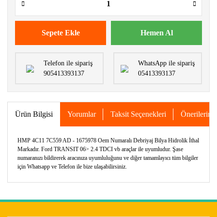
Sepete Ekle
Hemen Al
Telefon ile sipariş
WhatsApp ile sipariş
905413393137
05413393137
Ürün Bilgisi
Yorumlar
Taksit Seçenekleri
Önerileriniz
HMP 4C11 7C559 AD - 1675978 Oem Numaralı Debriyaj Bilya Hidrolik İthal
Markadır. Ford TRANSIT 06> 2.4 TDCI vb araçlar ile uyumludur. Şase
numaranızı bildirerek aracınıza uyumluluğunu ve diğer tamamlayıcı tüm bilgiler
için Whatsapp ve Telefon ile bize ulaşabilirsiniz.
Bu ürünün fiyat bilgisi, resim, ürün açıklamalarında ve diğer
konularda yetersiz gördüğünüz noktaları öneri formunu
Bu ürüne ilk yorumu siz yapın!
kullanarak tarafımıza iletebilirsiniz.